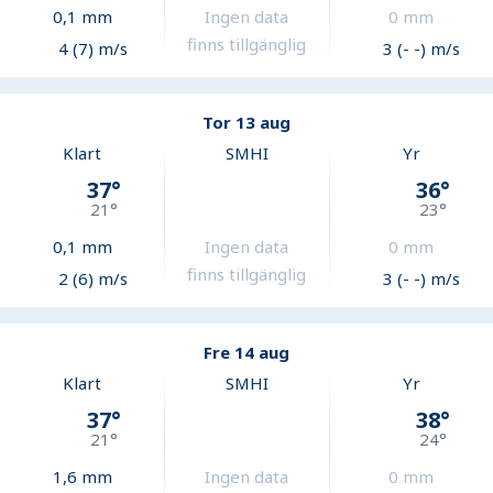
0,1
mm
Ingen data
0
mm
finns tillgänglig
4 (7) m/s
3 (- -) m/s
Tor 13 aug
Klart
SMHI
Yr
37
°
36
°
21
°
23
°
0,1
mm
Ingen data
0
mm
finns tillgänglig
2 (6) m/s
3 (- -) m/s
Fre 14 aug
Klart
SMHI
Yr
37
°
38
°
21
°
24
°
1,6
mm
Ingen data
0
mm