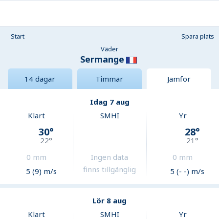
Start
Spara plats
Väder
Sermange
14 dagar
Timmar
Jämför
Idag 7 aug
Klart
SMHI
Yr
30
°
28
°
22
°
21
°
0
mm
Ingen data
0
mm
finns tillgänglig
5 (9) m/s
5 (- -) m/s
Lör 8 aug
Klart
SMHI
Yr