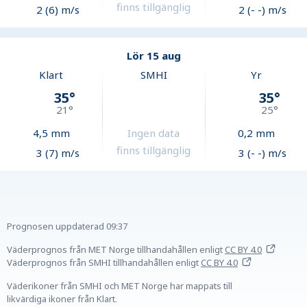
finns tillgänglig
2 (6) m/s
2 (- -) m/s
Lör 15 aug
Klart
SMHI
Yr
35
°
35
°
21
°
25
°
4,5
mm
Ingen data
0,2
mm
finns tillgänglig
3 (7) m/s
3 (- -) m/s
Prognosen uppdaterad
09:37
Väderprognos från MET Norge tillhandahållen
enligt
CC BY 4.0
Väderprognos från SMHI tillhandahållen
enligt
CC BY 4.0
Väderikoner från SMHI och MET Norge har mappats till
likvärdiga ikoner från Klart.