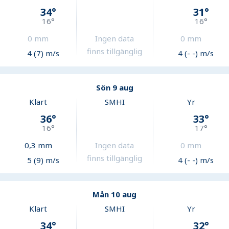
34
°
31
°
16
°
16
°
0
mm
Ingen data
0
mm
finns tillgänglig
4 (7) m/s
4 (- -) m/s
Sön 9 aug
Klart
SMHI
Yr
36
°
33
°
16
°
17
°
0,3
mm
Ingen data
0
mm
finns tillgänglig
5 (9) m/s
4 (- -) m/s
Mån 10 aug
Klart
SMHI
Yr
34
°
32
°