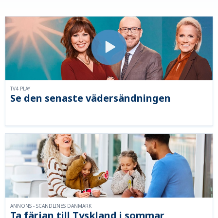
TV4 PLAY
Se den senaste vädersändningen
ANNONS - SCANDLINES DANMARK
Ta färjan till Tyskland i sommar