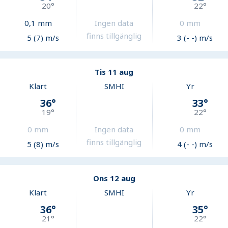
20
°
22
°
0,1
mm
Ingen data
0
mm
finns tillgänglig
5 (7) m/s
3 (- -) m/s
Tis 11 aug
Klart
SMHI
Yr
36
°
33
°
19
°
22
°
0
mm
Ingen data
0
mm
finns tillgänglig
5 (8) m/s
4 (- -) m/s
Ons 12 aug
Klart
SMHI
Yr
36
°
35
°
21
°
22
°