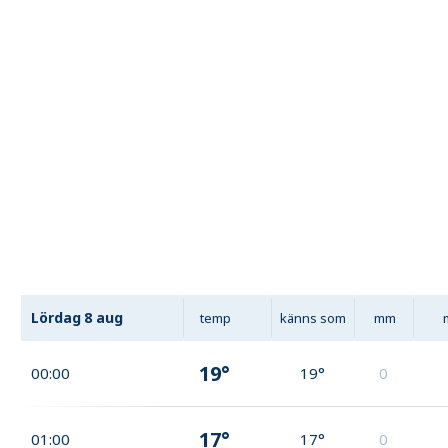
Lördag
8 aug
temp
känns som
mm
19°
00:00
19°
0
17°
01:00
17°
0