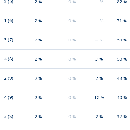
3
(
5
)
2
%
0
%
--
%
82
%
1
(
6
)
2
%
0
%
--
%
71
%
3
(
7
)
2
%
0
%
--
%
58
%
4
(
8
)
2
%
0
%
3
%
50
%
2
(
9
)
2
%
0
%
2
%
43
%
4
(
9
)
2
%
0
%
12
%
40
%
3
(
8
)
2
%
0
%
2
%
37
%