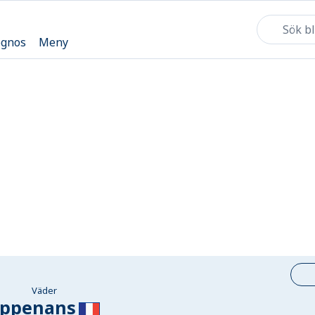
ognos
Meny
Väder
ppenans