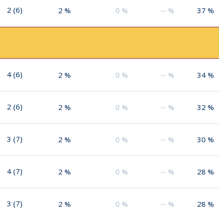
2
(
6
)
2
%
0
%
--
%
37
%
4
(
6
)
2
%
0
%
--
%
34
%
2
(
6
)
2
%
0
%
--
%
32
%
3
(
7
)
2
%
0
%
--
%
30
%
4
(
7
)
2
%
0
%
--
%
28
%
3
(
7
)
2
%
0
%
--
%
28
%