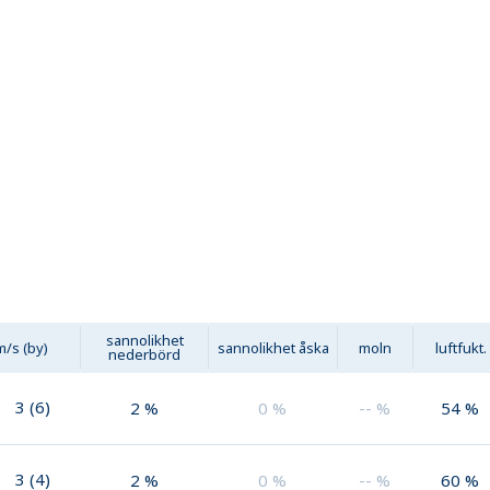
sannolikhet
m/s (by)
sannolikhet åska
moln
luftfukt.
nederbörd
3
(
6
)
2
%
0
%
--
%
54
%
3
(
4
)
2
%
0
%
--
%
60
%