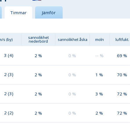
Timmar
Jämför
sannolikhet
m/s (by)
sannolikhet åska
moln
luftfukt.
nederbörd
3
(
4
)
2
%
0
%
--
%
69
%
2
(
3
)
2
%
0
%
1
%
70
%
2
(
3
)
2
%
0
%
3
%
72
%
2
(
2
)
2
%
0
%
2
%
72
%