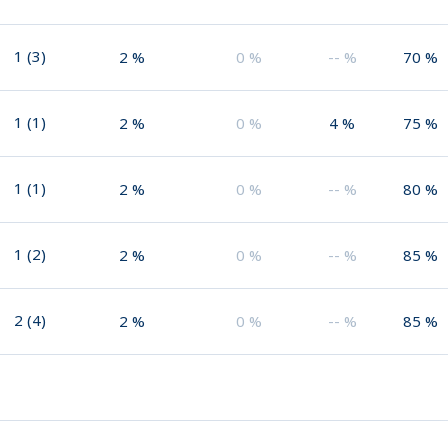
1
(
3
)
2
%
0
%
--
%
70
%
1
(
1
)
2
%
0
%
4
%
75
%
1
(
1
)
2
%
0
%
--
%
80
%
1
(
2
)
2
%
0
%
--
%
85
%
2
(
4
)
2
%
0
%
--
%
85
%