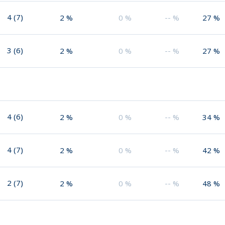
4
(
7
)
2
%
0
%
--
%
27
%
3
(
6
)
2
%
0
%
--
%
27
%
4
(
6
)
2
%
0
%
--
%
34
%
4
(
7
)
2
%
0
%
--
%
42
%
2
(
7
)
2
%
0
%
--
%
48
%