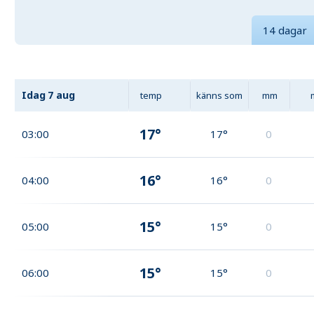
14 dagar
Idag
7 aug
temp
känns som
mm
17°
03:00
17°
0
16°
04:00
16°
0
15°
05:00
15°
0
15°
06:00
15°
0