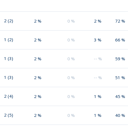
2
(
2
)
2
%
0
%
2
%
72
%
1
(
2
)
2
%
0
%
3
%
66
%
1
(
3
)
2
%
0
%
--
%
59
%
1
(
3
)
2
%
0
%
--
%
51
%
2
(
4
)
2
%
0
%
1
%
45
%
2
(
5
)
2
%
0
%
1
%
40
%