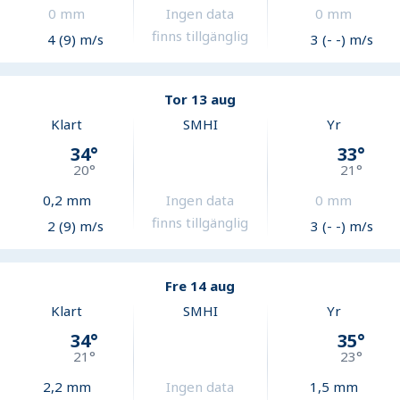
0
mm
Ingen data
0
mm
finns tillgänglig
4 (9) m/s
3 (- -) m/s
Tor 13 aug
Klart
SMHI
Yr
34
°
33
°
20
°
21
°
0,2
mm
Ingen data
0
mm
finns tillgänglig
2 (9) m/s
3 (- -) m/s
Fre 14 aug
Klart
SMHI
Yr
34
°
35
°
21
°
23
°
2,2
mm
Ingen data
1,5
mm