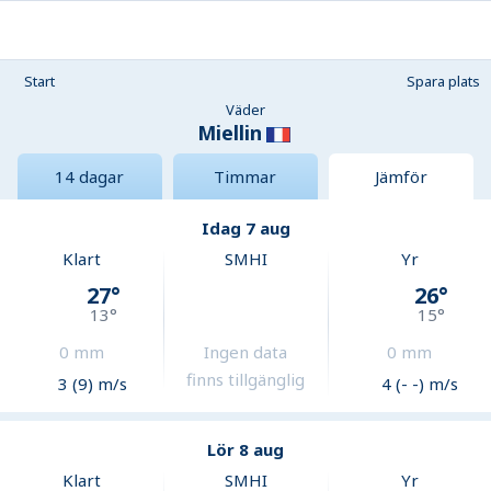
Start
Spara plats
Väder
Miellin
14 dagar
Timmar
Jämför
Idag 7 aug
Klart
SMHI
Yr
27
°
26
°
13
°
15
°
0
mm
Ingen data
0
mm
finns tillgänglig
3 (9) m/s
4 (- -) m/s
Lör 8 aug
Klart
SMHI
Yr