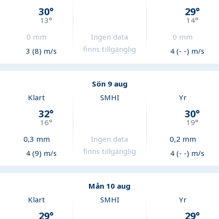
30
°
29
°
13
°
14
°
0
mm
Ingen data
0
mm
finns tillgänglig
3 (8) m/s
4 (- -) m/s
Sön 9 aug
Klart
SMHI
Yr
32
°
30
°
16
°
19
°
0,3
mm
Ingen data
0,2
mm
finns tillgänglig
4 (9) m/s
4 (- -) m/s
Mån 10 aug
Klart
SMHI
Yr
29
°
29
°