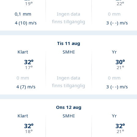
19
°
22
°
0,1
mm
Ingen data
0
mm
finns tillgänglig
4 (10) m/s
3 (- -) m/s
Tis 11 aug
Klart
SMHI
Yr
32
°
30
°
17
°
21
°
0
mm
Ingen data
0
mm
finns tillgänglig
4 (7) m/s
3 (- -) m/s
Ons 12 aug
Klart
SMHI
Yr
32
°
32
°
18
°
21
°