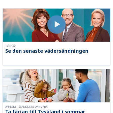
TV4 PLAY
Se den senaste vädersändningen
ANNONS - SCANDLINES DANMARK
Ta färjan till Tyskland i sommar