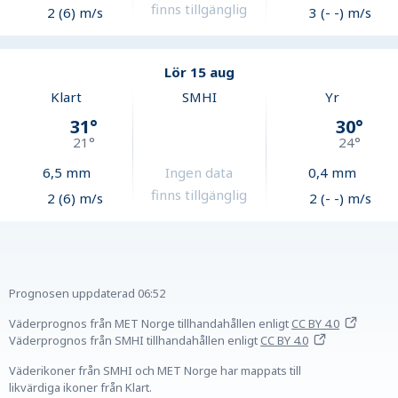
finns tillgänglig
2 (6) m/s
3 (- -) m/s
Lör 15 aug
Klart
SMHI
Yr
31
°
30
°
21
°
24
°
6,5
mm
Ingen data
0,4
mm
finns tillgänglig
2 (6) m/s
2 (- -) m/s
Prognosen uppdaterad
06:52
Väderprognos från MET Norge tillhandahållen
enligt
CC BY 4.0
Väderprognos från SMHI tillhandahållen
enligt
CC BY 4.0
Väderikoner från SMHI och MET Norge har mappats till
likvärdiga ikoner från Klart.