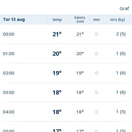
Graf
känns
Tor
13 aug
temp
mm
m/s (by)
som
21°
2
(
5
)
00:00
21°
0
20°
1
(
6
)
01:00
20°
0
19°
1
(
6
)
02:00
19°
0
18°
1
(
6
)
03:00
18°
0
18°
1
(
5
)
04:00
18°
0
17°
1
(
5
)
05:00
17°
0