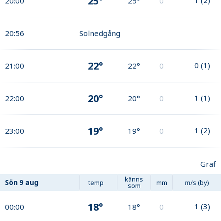
25°
20:00
25°
0
20:56
Solnedgång
22°
0
(
1
)
21:00
22°
0
20°
1
(
1
)
22:00
20°
0
19°
1
(
2
)
23:00
19°
0
Graf
känns
Sön
9 aug
temp
mm
m/s (by)
som
18°
1
(
3
)
00:00
18°
0