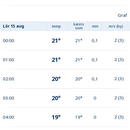
Graf
känns
Lör
15 aug
temp
mm
m/s (by)
som
21°
2
(
3
)
00:00
21°
0,1
21°
2
(
3
)
01:00
21°
0,1
20°
2
(
3
)
02:00
20°
0,1
20°
2
(
3
)
03:00
20°
0
19°
2
(
3
)
04:00
19°
0