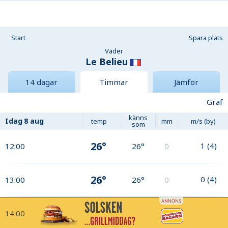
Start
Spara plats
Väder
Le Belieu
14 dagar
Timmar
Jämför
Graf
känns
Idag
8 aug
temp
mm
m/s (by)
som
26°
1
(
4
)
12:00
26°
0
26°
0
(
4
)
13:00
26°
0
14:00