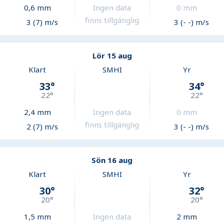
0,6
mm
Ingen data
0
mm
finns tillgänglig
3 (7) m/s
3 (- -) m/s
Lör 15 aug
Klart
SMHI
Yr
33
°
34
°
22
°
22
°
2,4
mm
Ingen data
0
mm
finns tillgänglig
2 (7) m/s
3 (- -) m/s
Sön 16 aug
Klart
SMHI
Yr
30
°
32
°
20
°
20
°
1,5
mm
Ingen data
2
mm