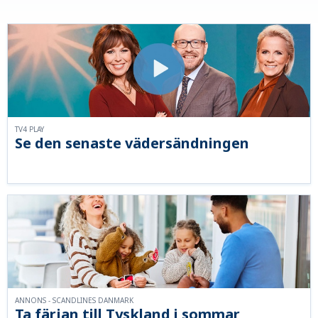
TV4 PLAY
Se den senaste vädersändningen
ANNONS - SCANDLINES DANMARK
Ta färjan till Tyskland i sommar