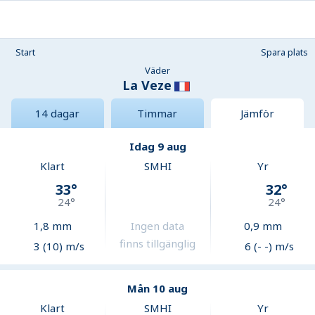
Start
Spara plats
Väder
La Veze
14 dagar
Timmar
Jämför
Idag 9 aug
Klart
SMHI
Yr
33
°
32
°
24
°
24
°
1,8
mm
Ingen data
0,9
mm
finns tillgänglig
3 (10) m/s
6 (- -) m/s
Mån 10 aug
Klart
SMHI
Yr