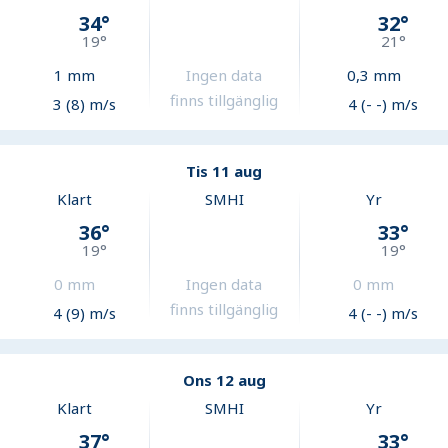
34
°
32
°
19
°
21
°
1
mm
Ingen data
0,3
mm
finns tillgänglig
3 (8) m/s
4 (- -) m/s
Tis 11 aug
Klart
SMHI
Yr
36
°
33
°
19
°
19
°
0
mm
Ingen data
0
mm
finns tillgänglig
4 (9) m/s
4 (- -) m/s
Ons 12 aug
Klart
SMHI
Yr
37
°
33
°