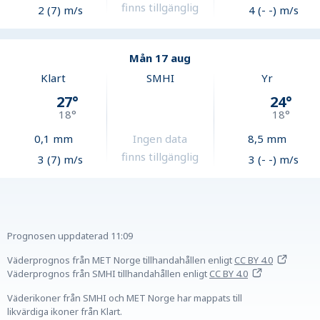
finns tillgänglig
2 (7) m/s
4 (- -) m/s
Mån 17 aug
Klart
SMHI
Yr
27
°
24
°
18
°
18
°
0,1
mm
Ingen data
8,5
mm
finns tillgänglig
3 (7) m/s
3 (- -) m/s
Prognosen uppdaterad
11:09
Väderprognos från MET Norge tillhandahållen
enligt
CC BY 4.0
Väderprognos från SMHI tillhandahållen
enligt
CC BY 4.0
Väderikoner från SMHI och MET Norge har mappats till
likvärdiga ikoner från Klart.