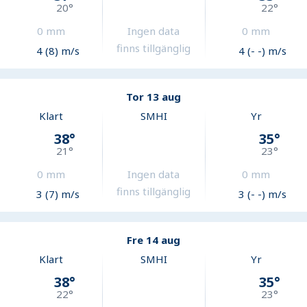
20
°
22
°
0
mm
Ingen data
0
mm
finns tillgänglig
4 (8) m/s
4 (- -) m/s
Tor 13 aug
Klart
SMHI
Yr
38
°
35
°
21
°
23
°
0
mm
Ingen data
0
mm
finns tillgänglig
3 (7) m/s
3 (- -) m/s
Fre 14 aug
Klart
SMHI
Yr
38
°
35
°
22
°
23
°