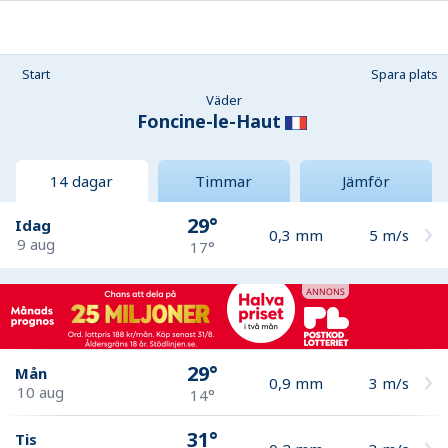
Start
Spara plats
Väder
Foncine-le-Haut
14 dagar
Timmar
Jämför
29°
Idag
0,3
mm
5
m/s
9 aug
17°
29°
Mån
0,9
mm
3
m/s
10 aug
14°
31°
Tis