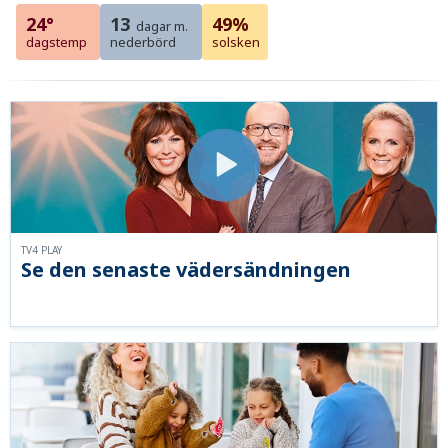
24°
13
49%
dagar m.
dagstemp
nederbörd
solsken
TV4 PLAY
Se den senaste vädersändningen