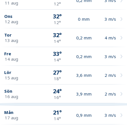
0,2
mm
3
m/s
11 aug
12°
32°
Ons
0
mm
3
m/s
12 aug
12°
32°
Tor
0,2
mm
4
m/s
13 aug
14°
33°
Fre
0,2
mm
3
m/s
14 aug
14°
27°
Lör
3,6
mm
2
m/s
15 aug
18°
24°
Sön
3,9
mm
2
m/s
16 aug
16°
21°
Mån
0,9
mm
3
m/s
17 aug
14°