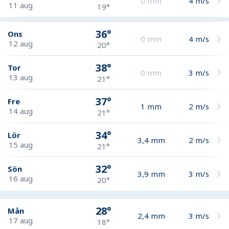
0
mm
4
m/s
11 aug
19°
36°
Ons
0
mm
4
m/s
12 aug
20°
38°
Tor
0
mm
3
m/s
13 aug
21°
37°
Fre
1
mm
2
m/s
14 aug
21°
34°
Lör
3,4
mm
2
m/s
15 aug
21°
32°
Sön
3,9
mm
3
m/s
16 aug
20°
28°
Mån
2,4
mm
3
m/s
17 aug
18°