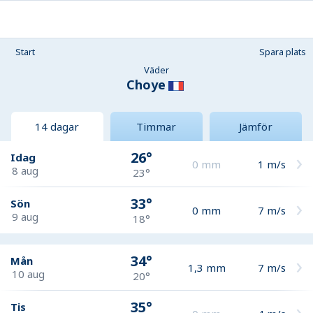
Start
Spara plats
Väder
Choye
14 dagar
Timmar
Jämför
26°
Idag
0
mm
1
m/s
8 aug
23°
33°
Sön
0
mm
7
m/s
9 aug
18°
34°
Mån
1,3
mm
7
m/s
10 aug
20°
35°
Tis