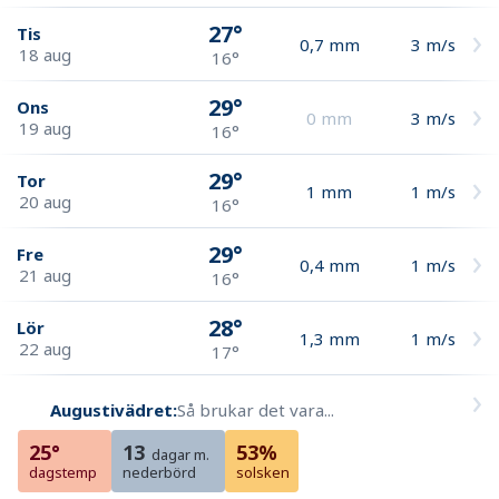
27°
Tis
0,7
mm
3
m/s
18 aug
16°
29°
Ons
0
mm
3
m/s
19 aug
16°
29°
Tor
1
mm
1
m/s
20 aug
16°
29°
Fre
0,4
mm
1
m/s
21 aug
16°
28°
Lör
1,3
mm
1
m/s
22 aug
17°
Augustivädret:
Så brukar det vara...
25°
13
53%
dagar m.
dagstemp
nederbörd
solsken