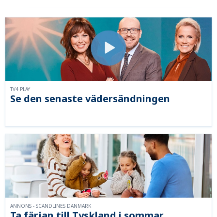
TV4 PLAY
Se den senaste vädersändningen
ANNONS - SCANDLINES DANMARK
Ta färjan till Tyskland i sommar