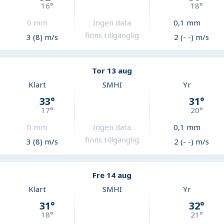
16
°
18
°
0
mm
Ingen data
0,1
mm
finns tillgänglig
3 (8) m/s
2 (- -) m/s
Tor 13 aug
Klart
SMHI
Yr
33
°
31
°
17
°
20
°
0
mm
Ingen data
0,1
mm
finns tillgänglig
3 (8) m/s
2 (- -) m/s
Fre 14 aug
Klart
SMHI
Yr
31
°
32
°
18
°
21
°