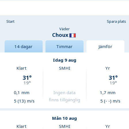
Start
Spara plats
Väder
Choux
14 dagar
Timmar
Jämför
Idag 9 aug
Klart
SMHI
Yr
31
°
31
°
19
°
19
°
0,1
mm
Ingen data
1,7
mm
finns tillgänglig
5 (13) m/s
5 (- -) m/s
Mån 10 aug
Klart
SMHI
Yr