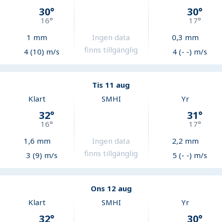
30
°
30
°
16
°
17
°
1
mm
Ingen data
0,3
mm
finns tillgänglig
4 (10) m/s
4 (- -) m/s
Tis 11 aug
Klart
SMHI
Yr
32
°
31
°
16
°
17
°
1,6
mm
Ingen data
2,2
mm
finns tillgänglig
3 (9) m/s
5 (- -) m/s
Ons 12 aug
Klart
SMHI
Yr
32
°
30
°