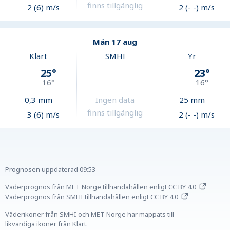
finns tillgänglig
2 (6) m/s
2 (- -) m/s
Mån 17 aug
Klart
SMHI
Yr
25
°
23
°
16
°
16
°
0,3
mm
Ingen data
25
mm
finns tillgänglig
3 (6) m/s
2 (- -) m/s
Prognosen uppdaterad
09:53
Väderprognos från MET Norge tillhandahållen
enligt
CC BY 4.0
Väderprognos från SMHI tillhandahållen
enligt
CC BY 4.0
Väderikoner från SMHI och MET Norge har mappats till
likvärdiga ikoner från Klart.