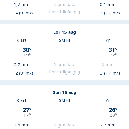
1,7
mm
Ingen data
0,1
mm
finns tillgänglig
4 (9) m/s
3 (- -) m/s
Lör 15 aug
Klart
SMHI
Yr
30
°
31
°
19
°
22
°
2,7
mm
Ingen data
0
mm
finns tillgänglig
2 (9) m/s
3 (- -) m/s
Sön 16 aug
Klart
SMHI
Yr
27
°
26
°
17
°
20
°
1,6
mm
Ingen data
2,7
mm