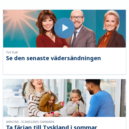
TV4 PLAY
Se den senaste vädersändningen
ANNONS - SCANDLINES DANMARK
Ta färjan till Tyskland i sommar