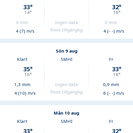
33
°
32
°
14
°
16
°
0
mm
Ingen data
0
mm
finns tillgänglig
4 (7) m/s
4 (- -) m/s
Sön 9 aug
Klart
SMHI
Yr
35
°
33
°
16
°
18
°
1,3
mm
Ingen data
0,9
mm
finns tillgänglig
4 (10) m/s
6 (- -) m/s
Mån 10 aug
Klart
SMHI
Yr
33
°
32
°