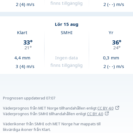
finns tillgänglig
2 (4) m/s
2 (- -) m/s
Lör 15 aug
Klart
SMHI
Yr
33
°
36
°
21
°
24
°
4,4
mm
Ingen data
0,3
mm
finns tillgänglig
3 (4) m/s
2 (- -) m/s
Prognosen uppdaterad
07:07
Väderprognos från MET Norge tillhandahållen
enligt
CC BY 4.0
Väderprognos från SMHI tillhandahållen
enligt
CC BY 4.0
Väderikoner från SMHI och MET Norge har mappats till
likvärdiga ikoner från Klart.