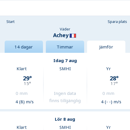
Start
Spara plats
Väder
Achey
14 dagar
Timmar
Jämför
Idag 7 aug
Klart
SMHI
Yr
29
°
28
°
15
°
17
°
0
mm
Ingen data
0
mm
finns tillgänglig
4 (8) m/s
4 (- -) m/s
Lör 8 aug
Klart
SMHI
Yr