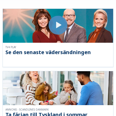
TV4 PLAY
Se den senaste vädersändningen
ANNONS - SCANDLINES DANMARK
Ta färjan till Tyskland i sommar