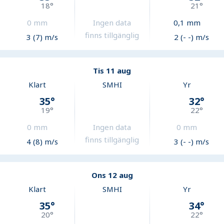
18
°
21
°
0
mm
Ingen data
0,1
mm
finns tillgänglig
3 (7) m/s
2 (- -) m/s
Tis 11 aug
Klart
SMHI
Yr
35
°
32
°
19
°
22
°
0
mm
Ingen data
0
mm
finns tillgänglig
4 (8) m/s
3 (- -) m/s
Ons 12 aug
Klart
SMHI
Yr
35
°
34
°
20
°
22
°