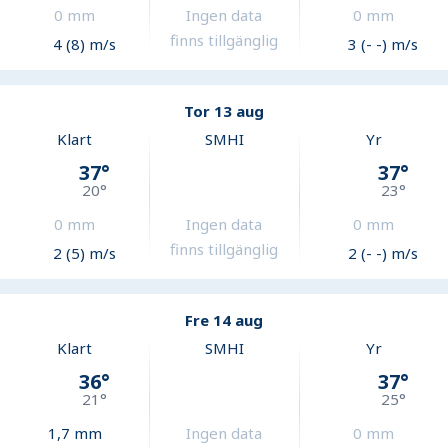
0
mm
Ingen data
0
mm
finns tillgänglig
4 (8) m/s
3 (- -) m/s
Tor 13 aug
Klart
SMHI
Yr
37
°
37
°
20
°
23
°
0
mm
Ingen data
0
mm
finns tillgänglig
2 (5) m/s
2 (- -) m/s
Fre 14 aug
Klart
SMHI
Yr
36
°
37
°
21
°
25
°
1,7
mm
Ingen data
0
mm