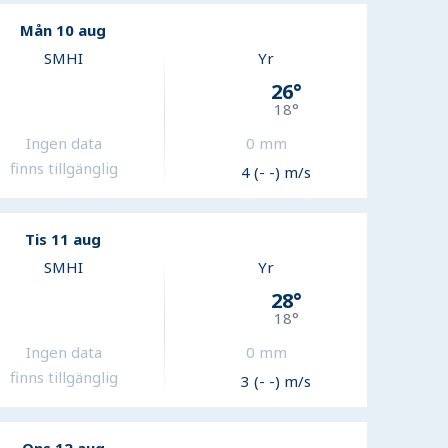
Mån 10 aug
SMHI
Yr
26
°
18
°
Ingen data
0
mm
finns tillgänglig
4 (- -) m/s
Tis 11 aug
SMHI
Yr
28
°
18
°
Ingen data
0
mm
finns tillgänglig
3 (- -) m/s