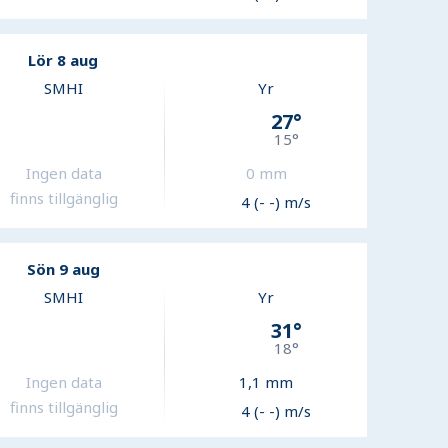
Lör 8 aug
SMHI
Yr
27
°
15
°
Ingen data
0
mm
finns tillgänglig
4 (- -) m/s
Sön 9 aug
SMHI
Yr
31
°
18
°
Ingen data
1,1
mm
finns tillgänglig
4 (- -) m/s