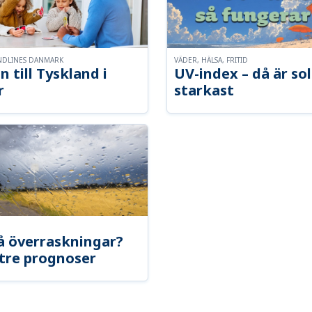
NDLINES DANMARK
VÄDER, HÄLSA, FRITID
n till Tyskland i
UV-index – då är so
r
starkast
å överraskningar?
tre prognoser