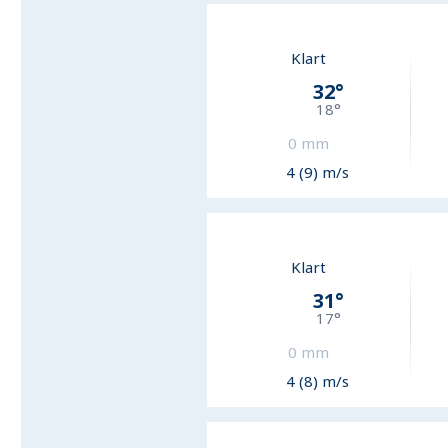
Klart
32
°
18
°
0
mm
4 (9) m/s
Klart
31
°
17
°
0
mm
4 (8) m/s