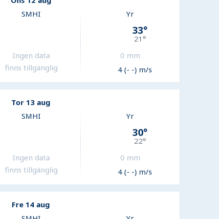
Ons 12 aug
SMHI
Yr
33
°
21
°
Ingen data
0
mm
finns tillgänglig
4 (- -) m/s
Tor 13 aug
SMHI
Yr
30
°
22
°
Ingen data
0
mm
finns tillgänglig
4 (- -) m/s
Fre 14 aug
SMHI
Yr