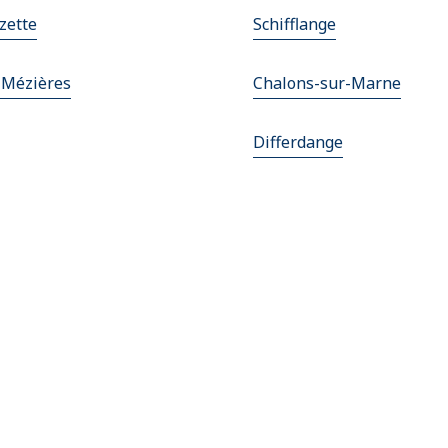
zette
Schifflange
-Mézières
Chalons-sur-Marne
Differdange