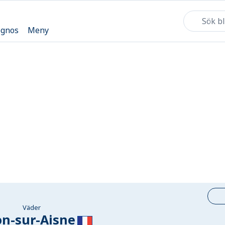
ognos
Meny
Väder
on-sur-Aisne