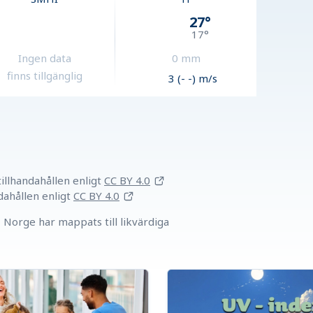
27
°
17
°
Ingen data
0
mm
finns tillgänglig
3 (- -) m/s
llhandahållen
enligt
CC BY 4.0
dahållen
enligt
CC BY 4.0
Norge har mappats till likvärdiga