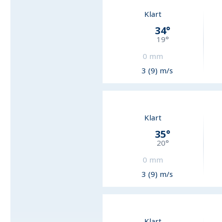
Klart
34
°
19
°
0
mm
3 (9) m/s
Klart
35
°
20
°
0
mm
3 (9) m/s
Klart