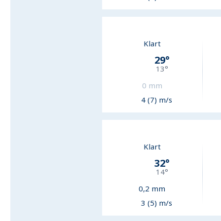
Klart
29
°
13
°
0
mm
4 (7) m/s
Klart
32
°
14
°
0,2
mm
3 (5) m/s