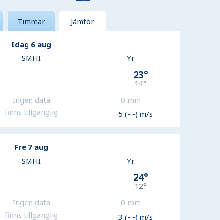
Timmar
Jämför
Idag 6 aug
SMHI
Yr
23
°
14
°
Ingen data
0
mm
finns tillgänglig
5 (- -) m/s
Fre 7 aug
SMHI
Yr
24
°
12
°
Ingen data
0
mm
finns tillgänglig
3 (- -) m/s