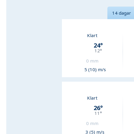
14 dagar
Klart
24
°
12
°
0
mm
5 (10) m/s
Klart
26
°
11
°
0
mm
3 (5) m/s