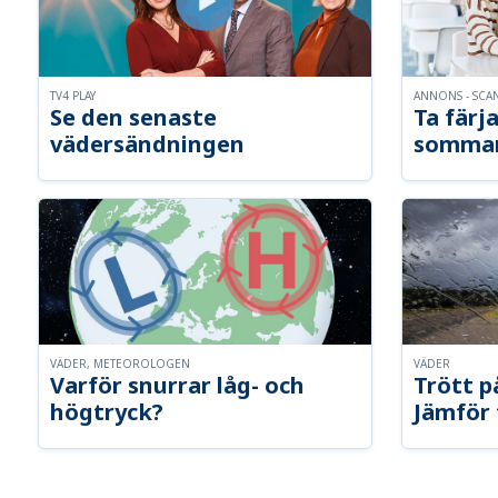
TV4 PLAY
ANNONS - SCA
Se den senaste
Ta färja
vädersändningen
somma
VÄDER, METEOROLOGEN
VÄDER
Varför snurrar låg- och
Trött p
högtryck?
Jämför 