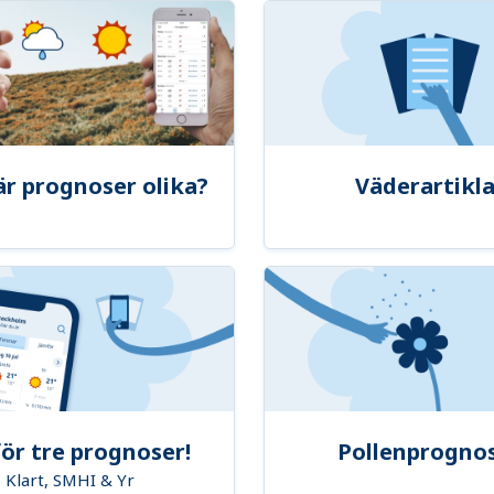
är prognoser olika?
Väderartikla
ör tre prognoser!
Pollenprogno
Klart, SMHI & Yr