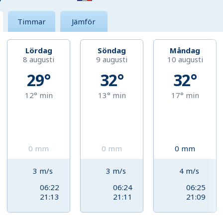
Timmar
Jämför
Lördag
Söndag
Måndag
8 augusti
9 augusti
10 augusti
29°
32°
32°
12°
min
13°
min
17°
min
0
mm
0
mm
0
mm
3
m/s
3
m/s
4
m/s
06:22
06:24
06:25
21:13
21:11
21:09