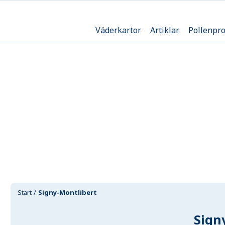
Väderkartor
Artiklar
Pollenpr
Start
Signy-Montlibert
Sign