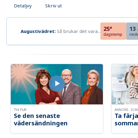
Detaljvy
Skriv ut
25°
13
Augustivädret:
Så brukar det vara...
dagstemp
ned
TV4 PLAY
ANNONS - SCA
Se den senaste
Ta färja
vädersändningen
somma