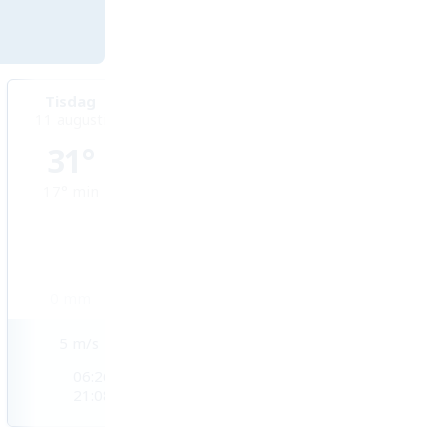
Tisdag
Onsdag
Torsdag
11 augusti
12 augusti
13 augusti
31°
33°
35°
17°
min
17°
min
19°
min
0
mm
0
mm
0
mm
5
m/s
4
m/s
3
m/s
06:26
06:28
06:29
21:08
21:06
21:04