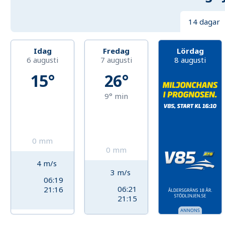
14 dagar
Idag
Fredag
Lördag
6 augusti
7 augusti
8 augusti
15°
26°
9°
min
0
mm
0
mm
4
m/s
3
m/s
06:19
06:21
21:16
21:15