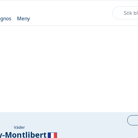
ognos
Meny
Väder
y-Montlibert