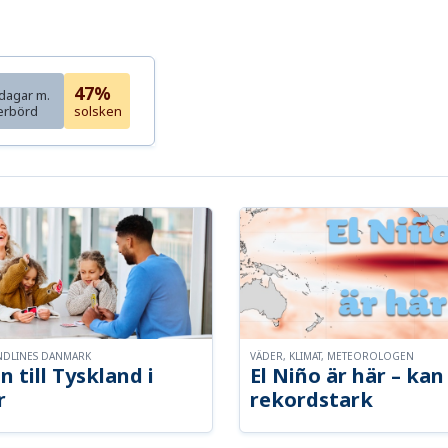
47%
dagar m.
erbörd
solsken
NDLINES DANMARK
VÄDER, KLIMAT, METEOROLOGEN
n till Tyskland i
El Niño är här – kan 
r
rekordstark