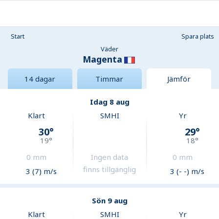
Start
Spara plats
Väder
Magenta
14 dagar
Timmar
Jämför
Idag 8 aug
Klart
SMHI
Yr
30
°
29
°
19
°
18
°
0
mm
Ingen data
0
mm
finns tillgänglig
3 (7) m/s
3 (- -) m/s
Sön 9 aug
Klart
SMHI
Yr