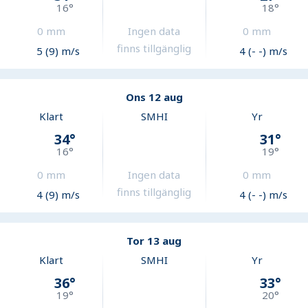
16
°
18
°
0
mm
Ingen data
0
mm
finns tillgänglig
5 (9) m/s
4 (- -) m/s
Ons 12 aug
Klart
SMHI
Yr
34
°
31
°
16
°
19
°
0
mm
Ingen data
0
mm
finns tillgänglig
4 (9) m/s
4 (- -) m/s
Tor 13 aug
Klart
SMHI
Yr
36
°
33
°
19
°
20
°