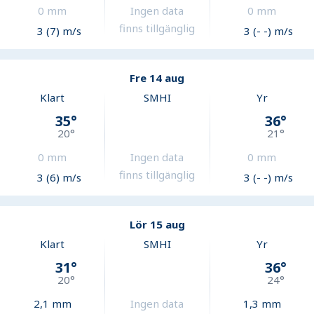
0
mm
Ingen data
0
mm
finns tillgänglig
3 (7) m/s
3 (- -) m/s
Fre 14 aug
Klart
SMHI
Yr
35
°
36
°
20
°
21
°
0
mm
Ingen data
0
mm
finns tillgänglig
3 (6) m/s
3 (- -) m/s
Lör 15 aug
Klart
SMHI
Yr
31
°
36
°
20
°
24
°
2,1
mm
Ingen data
1,3
mm