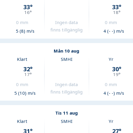
33
°
33
°
16
°
18
°
0
mm
Ingen data
0
mm
finns tillgänglig
5 (8) m/s
4 (- -) m/s
Mån 10 aug
Klart
SMHI
Yr
32
°
30
°
17
°
19
°
0
mm
Ingen data
0
mm
finns tillgänglig
5 (10) m/s
4 (- -) m/s
Tis 11 aug
Klart
SMHI
Yr
31
°
27
°