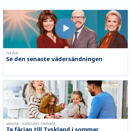
TV4 PLAY
Se den senaste vädersändningen
ANNONS - SCANDLINES DANMARK
Ta färjan till Tyskland i sommar