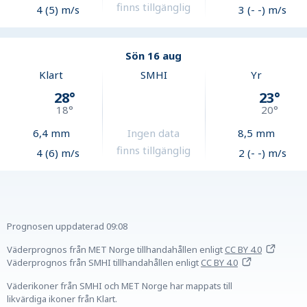
finns tillgänglig
4 (5) m/s
3 (- -) m/s
Sön 16 aug
Klart
SMHI
Yr
28
°
23
°
18
°
20
°
6,4
mm
Ingen data
8,5
mm
finns tillgänglig
4 (6) m/s
2 (- -) m/s
Prognosen uppdaterad
09:08
Väderprognos från MET Norge tillhandahållen
enligt
CC BY 4.0
Väderprognos från SMHI tillhandahållen
enligt
CC BY 4.0
Väderikoner från SMHI och MET Norge har mappats till
likvärdiga ikoner från Klart.