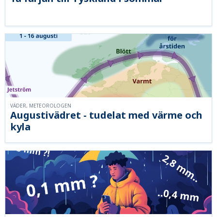
VÄDER, METEOROLOGEN
Augustivädret - tudelat med värme och
kyla