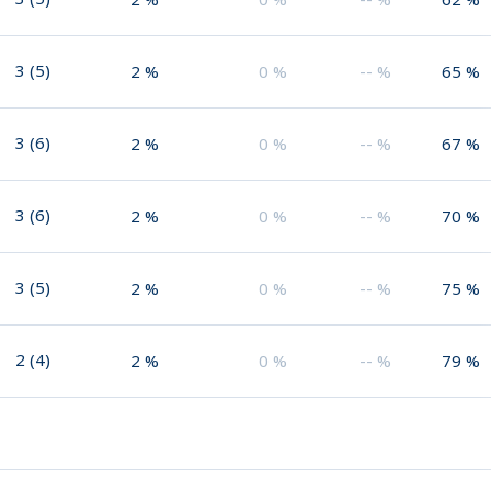
3
(
5
)
2
%
0
%
--
%
65
%
3
(
6
)
2
%
0
%
--
%
67
%
3
(
6
)
2
%
0
%
--
%
70
%
3
(
5
)
2
%
0
%
--
%
75
%
2
(
4
)
2
%
0
%
--
%
79
%