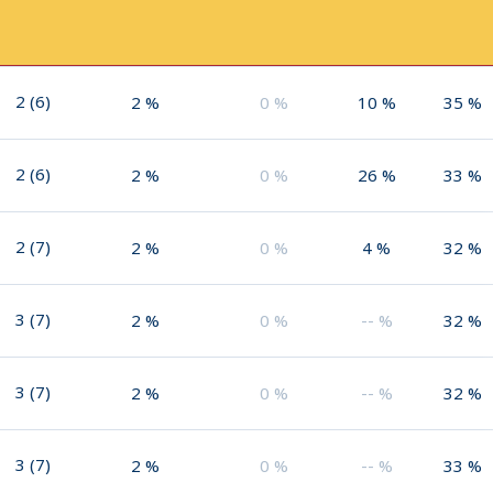
2
(
6
)
2
%
0
%
10
%
35
%
2
(
6
)
2
%
0
%
26
%
33
%
2
(
7
)
2
%
0
%
4
%
32
%
3
(
7
)
2
%
0
%
--
%
32
%
3
(
7
)
2
%
0
%
--
%
32
%
3
(
7
)
2
%
0
%
--
%
33
%