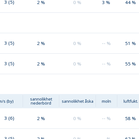
3
(
5
)
2
%
0
%
3
%
44
%
3
(
5
)
2
%
0
%
--
%
51
%
3
(
5
)
2
%
0
%
--
%
55
%
sannolikhet
m/s (by)
sannolikhet åska
moln
luftfukt.
nederbörd
3
(
6
)
2
%
0
%
--
%
58
%
3
(
5
)
2
%
0
%
--
%
62
%