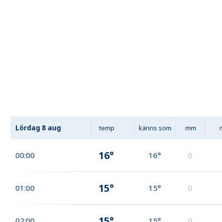
Lördag
8 aug
temp
känns som
mm
16°
00:00
16°
0
15°
01:00
15°
0
15°
02:00
15°
0