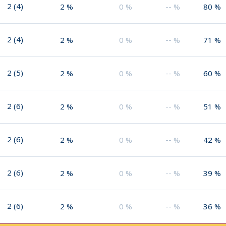
2
(
4
)
2
%
0
%
--
%
80
%
2
(
4
)
2
%
0
%
--
%
71
%
2
(
5
)
2
%
0
%
--
%
60
%
2
(
6
)
2
%
0
%
--
%
51
%
2
(
6
)
2
%
0
%
--
%
42
%
2
(
6
)
2
%
0
%
--
%
39
%
2
(
6
)
2
%
0
%
--
%
36
%