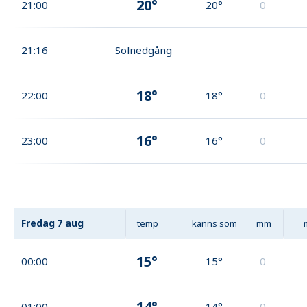
20°
21:00
20°
0
21:16
Solnedgång
18°
22:00
18°
0
16°
23:00
16°
0
Fredag
7 aug
temp
känns som
mm
15°
00:00
15°
0
14°
01:00
14°
0