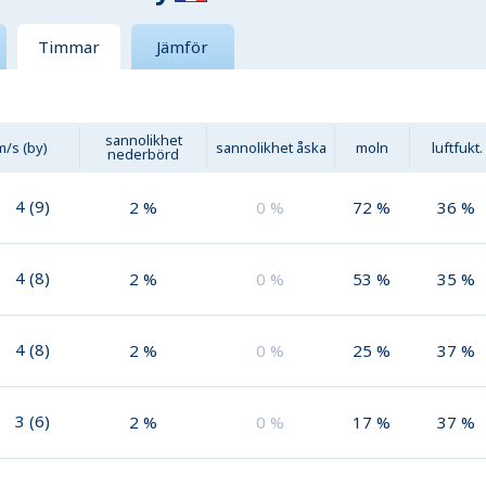
Timmar
Jämför
sannolikhet
m/s (by)
sannolikhet åska
moln
luftfukt.
nederbörd
4
(
9
)
2
%
0
%
72
%
36
%
4
(
8
)
2
%
0
%
53
%
35
%
4
(
8
)
2
%
0
%
25
%
37
%
3
(
6
)
2
%
0
%
17
%
37
%