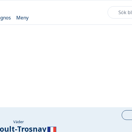
ognos
Meny
Väder
oult-Trosnay