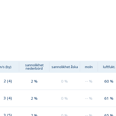
sannolikhet
m/s (by)
sannolikhet åska
moln
luftfukt.
nederbörd
2
(
4
)
2
%
0
%
--
%
60
%
3
(
4
)
2
%
0
%
--
%
61
%
3
(
5
)
2
%
0
%
--
%
65
%