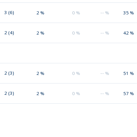
3
(
6
)
2
%
0
%
--
%
35
%
2
(
4
)
2
%
0
%
--
%
42
%
2
(
3
)
2
%
0
%
--
%
51
%
2
(
3
)
2
%
0
%
--
%
57
%