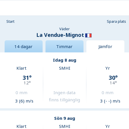
Start
Spara plats
Väder
La Vendue-Mignot
14 dagar
Timmar
Jämför
Idag 8 aug
Klart
SMHI
Yr
31
°
30
°
12
°
14
°
0
mm
Ingen data
0
mm
finns tillgänglig
3 (6) m/s
3 (- -) m/s
Sön 9 aug
Klart
SMHI
Yr