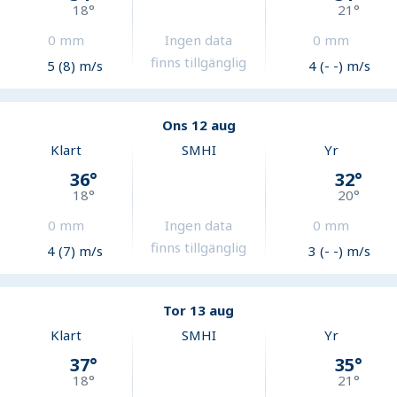
18
°
21
°
0
mm
Ingen data
0
mm
finns tillgänglig
5 (8) m/s
4 (- -) m/s
Ons 12 aug
Klart
SMHI
Yr
36
°
32
°
18
°
20
°
0
mm
Ingen data
0
mm
finns tillgänglig
4 (7) m/s
3 (- -) m/s
Tor 13 aug
Klart
SMHI
Yr
37
°
35
°
18
°
21
°