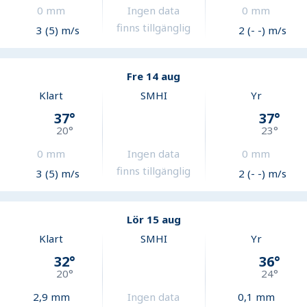
0
mm
Ingen data
0
mm
finns tillgänglig
3 (5) m/s
2 (- -) m/s
Fre 14 aug
Klart
SMHI
Yr
37
°
37
°
20
°
23
°
0
mm
Ingen data
0
mm
finns tillgänglig
3 (5) m/s
2 (- -) m/s
Lör 15 aug
Klart
SMHI
Yr
32
°
36
°
20
°
24
°
2,9
mm
Ingen data
0,1
mm