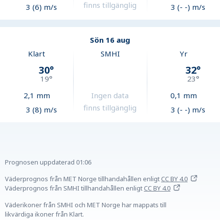
finns tillgänglig
3 (6) m/s
3 (- -) m/s
Sön 16 aug
Klart
SMHI
Yr
30
°
32
°
19
°
23
°
2,1
mm
Ingen data
0,1
mm
finns tillgänglig
3 (8) m/s
3 (- -) m/s
Prognosen uppdaterad
01:06
Väderprognos från MET Norge tillhandahållen
enligt
CC BY 4.0
Väderprognos från SMHI tillhandahållen
enligt
CC BY 4.0
Väderikoner från SMHI och MET Norge har mappats till
likvärdiga ikoner från Klart.