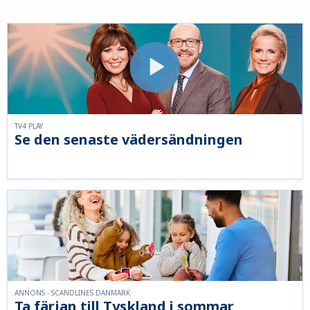
TV4 PLAY
Se den senaste vädersändningen
ANNONS - SCANDLINES DANMARK
Ta färjan till Tyskland i sommar