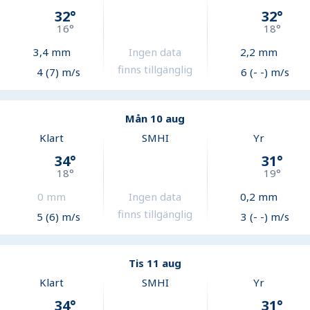
32
°
32
°
16
°
18
°
3,4
mm
Ingen data
2,2
mm
finns tillgänglig
4 (7) m/s
6 (- -) m/s
Mån 10 aug
Klart
SMHI
Yr
34
°
31
°
18
°
19
°
0
mm
Ingen data
0,2
mm
finns tillgänglig
5 (6) m/s
3 (- -) m/s
Tis 11 aug
Klart
SMHI
Yr
34
°
31
°