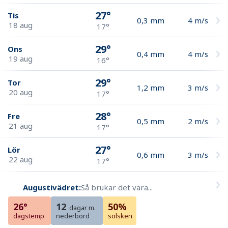
27°
Tis
0,3
mm
4
m/s
18 aug
17°
29°
Ons
0,4
mm
4
m/s
19 aug
16°
29°
Tor
1,2
mm
3
m/s
20 aug
17°
28°
Fre
0,5
mm
2
m/s
21 aug
17°
27°
Lör
0,6
mm
3
m/s
22 aug
17°
Augustivädret:
Så brukar det vara...
26°
12
50%
dagar m.
dagstemp
nederbörd
solsken