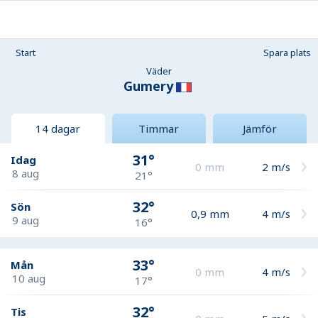
Start
Spara plats
Väder
Gumery
14 dagar
Timmar
Jämför
31°
Idag
0
mm
2
m/s
8 aug
21°
32°
Sön
0,9
mm
4
m/s
9 aug
16°
33°
Mån
0
mm
4
m/s
10 aug
17°
32°
Tis