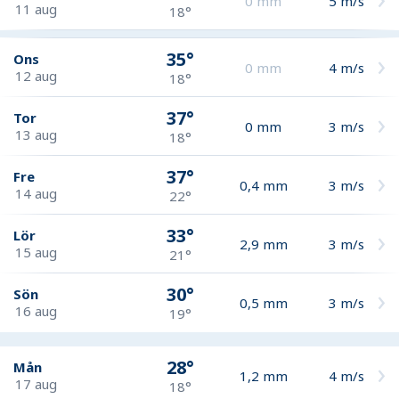
0
mm
5
m/s
11 aug
18°
35°
Ons
0
mm
4
m/s
12 aug
18°
37°
Tor
0
mm
3
m/s
13 aug
18°
37°
Fre
0,4
mm
3
m/s
14 aug
22°
33°
Lör
2,9
mm
3
m/s
15 aug
21°
30°
Sön
0,5
mm
3
m/s
16 aug
19°
28°
Mån
1,2
mm
4
m/s
17 aug
18°