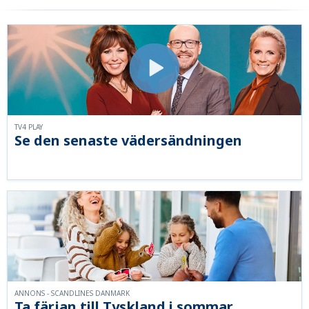
TV4 PLAY
Se den senaste vädersändningen
ANNONS - SCANDLINES DANMARK
Ta färjan till Tyskland i sommar