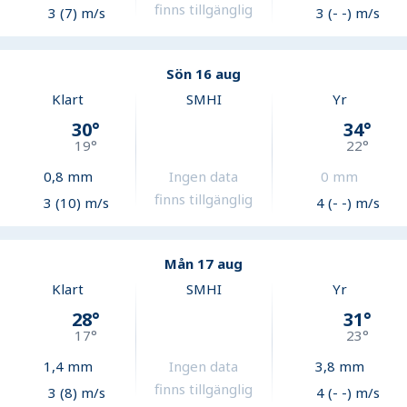
finns tillgänglig
3 (7) m/s
3 (- -) m/s
Sön 16 aug
Klart
SMHI
Yr
30
°
34
°
19
°
22
°
0,8
mm
Ingen data
0
mm
finns tillgänglig
3 (10) m/s
4 (- -) m/s
Mån 17 aug
Klart
SMHI
Yr
28
°
31
°
17
°
23
°
1,4
mm
Ingen data
3,8
mm
finns tillgänglig
3 (8) m/s
4 (- -) m/s