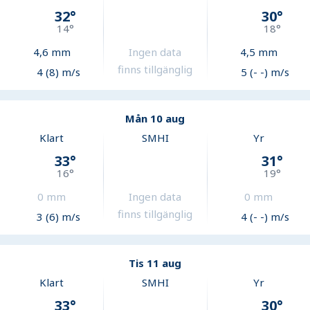
32
°
30
°
14
°
18
°
4,6
mm
Ingen data
4,5
mm
finns tillgänglig
4 (8) m/s
5 (- -) m/s
Mån 10 aug
Klart
SMHI
Yr
33
°
31
°
16
°
19
°
0
mm
Ingen data
0
mm
finns tillgänglig
3 (6) m/s
4 (- -) m/s
Tis 11 aug
Klart
SMHI
Yr
33
°
30
°