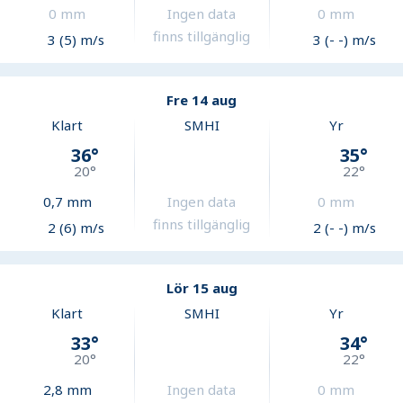
0
mm
Ingen data
0
mm
finns tillgänglig
3 (5) m/s
3 (- -) m/s
Fre 14 aug
Klart
SMHI
Yr
36
°
35
°
20
°
22
°
0,7
mm
Ingen data
0
mm
finns tillgänglig
2 (6) m/s
2 (- -) m/s
Lör 15 aug
Klart
SMHI
Yr
33
°
34
°
20
°
22
°
2,8
mm
Ingen data
0
mm