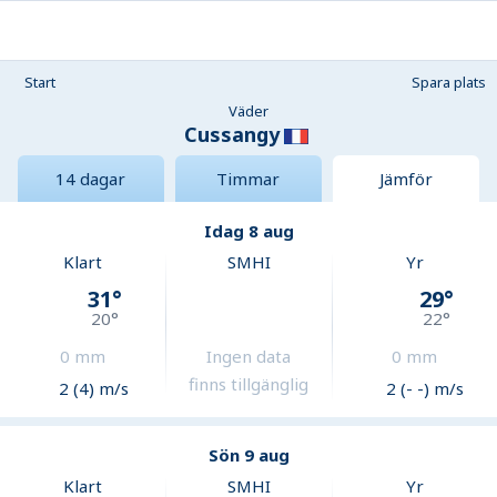
Start
Spara plats
Väder
Cussangy
14 dagar
Timmar
Jämför
Idag 8 aug
Klart
SMHI
Yr
31
°
29
°
20
°
22
°
0
mm
Ingen data
0
mm
finns tillgänglig
2 (4) m/s
2 (- -) m/s
Sön 9 aug
Klart
SMHI
Yr