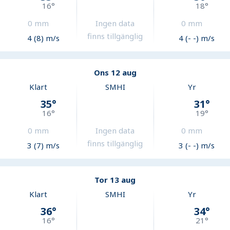
16
°
18
°
0
mm
Ingen data
0
mm
finns tillgänglig
4 (8) m/s
4 (- -) m/s
Ons 12 aug
Klart
SMHI
Yr
35
°
31
°
16
°
19
°
0
mm
Ingen data
0
mm
finns tillgänglig
3 (7) m/s
3 (- -) m/s
Tor 13 aug
Klart
SMHI
Yr
36
°
34
°
16
°
21
°