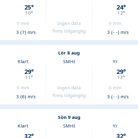
25
°
24
°
10
°
12
°
0
mm
Ingen data
0
mm
finns tillgänglig
3 (7) m/s
3 (- -) m/s
Lör 8 aug
Klart
SMHI
Yr
29
°
29
°
11
°
13
°
0
mm
Ingen data
0
mm
finns tillgänglig
3 (6) m/s
3 (- -) m/s
Sön 9 aug
Klart
SMHI
Yr
32
°
32
°