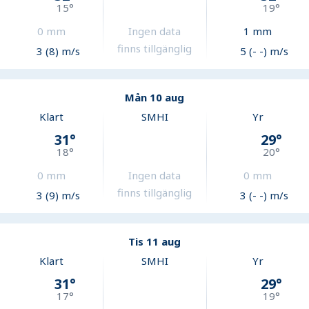
15
°
19
°
0
mm
Ingen data
1
mm
finns tillgänglig
3 (8) m/s
5 (- -) m/s
Mån 10 aug
Klart
SMHI
Yr
31
°
29
°
18
°
20
°
0
mm
Ingen data
0
mm
finns tillgänglig
3 (9) m/s
3 (- -) m/s
Tis 11 aug
Klart
SMHI
Yr
31
°
29
°
17
°
19
°