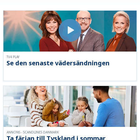
TV4 PLAY
Se den senaste vädersändningen
ANNONS - SCANDLINES DANMARK
Ta färjan till Tyskland i sommar