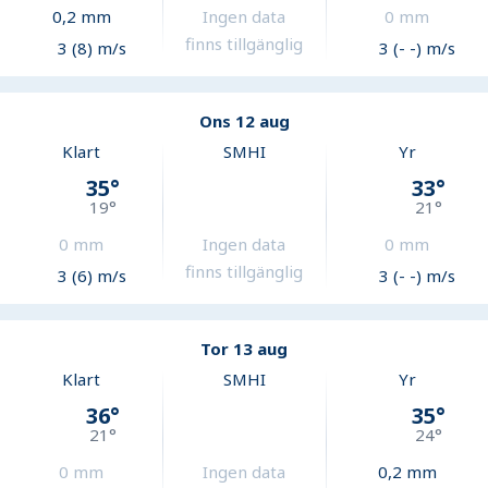
0,2
mm
Ingen data
0
mm
finns tillgänglig
3 (8) m/s
3 (- -) m/s
Ons 12 aug
Klart
SMHI
Yr
35
°
33
°
19
°
21
°
0
mm
Ingen data
0
mm
finns tillgänglig
3 (6) m/s
3 (- -) m/s
Tor 13 aug
Klart
SMHI
Yr
36
°
35
°
21
°
24
°
0
mm
Ingen data
0,2
mm