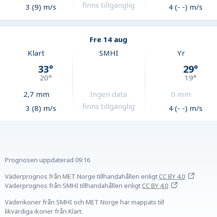
finns tillgänglig
3 (9) m/s
4 (- -) m/s
Fre 14 aug
Klart
SMHI
Yr
33
°
29
°
20
°
19
°
2,7
mm
Ingen data
0
mm
finns tillgänglig
3 (8) m/s
4 (- -) m/s
Prognosen uppdaterad
09:16
Väderprognos från MET Norge tillhandahållen
enligt
CC BY 4.0
Väderprognos från SMHI tillhandahållen
enligt
CC BY 4.0
Väderikoner från SMHI och MET Norge har mappats till
likvärdiga ikoner från Klart.