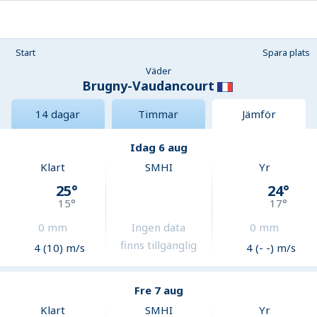
Start
Spara plats
Väder
Brugny-Vaudancourt
14 dagar
Timmar
Jämför
Idag 6 aug
Klart
SMHI
Yr
25
°
24
°
15
°
17
°
0
mm
Ingen data
0
mm
finns tillgänglig
4 (10) m/s
4 (- -) m/s
Fre 7 aug
Klart
SMHI
Yr