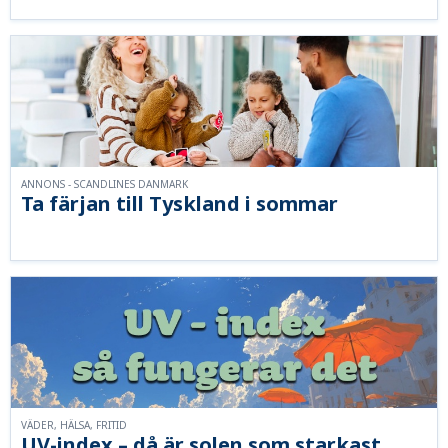
ANNONS - SCANDLINES DANMARK
Ta färjan till Tyskland i sommar
VÄDER, HÄLSA, FRITID
UV-index – då är solen som starkast