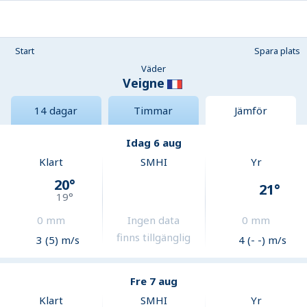
Start
Spara plats
Väder
Veigne
14 dagar
Timmar
Jämför
Idag 6 aug
Klart
SMHI
Yr
20
°
21
°
19
°
0
mm
Ingen data
0
mm
finns tillgänglig
3 (5) m/s
4 (- -) m/s
Fre 7 aug
Klart
SMHI
Yr