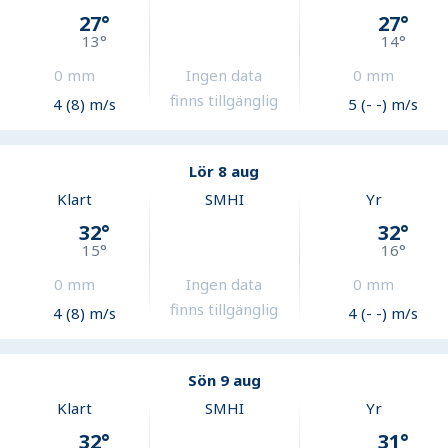
27
°
27
°
13
°
14
°
0
mm
Ingen data
0
mm
finns tillgänglig
4 (8) m/s
5 (- -) m/s
Lör 8 aug
Klart
SMHI
Yr
32
°
32
°
15
°
16
°
0
mm
Ingen data
0
mm
finns tillgänglig
4 (8) m/s
4 (- -) m/s
Sön 9 aug
Klart
SMHI
Yr
32
°
31
°