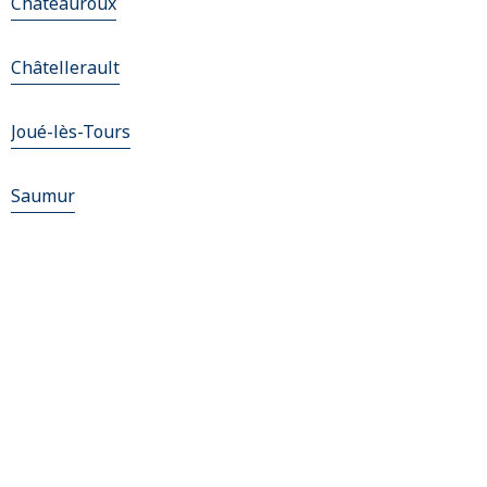
Châteauroux
Châtellerault
Joué-lès-Tours
Saumur