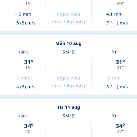
19
°
20
°
1,9
mm
Ingen data
4,1
mm
finns tillgänglig
5 (8) m/s
7 (- -) m/s
Mån 10 aug
Klart
SMHI
Yr
31
°
31
°
19
°
21
°
0
mm
Ingen data
0
mm
finns tillgänglig
4 (6) m/s
3 (- -) m/s
Tis 11 aug
Klart
SMHI
Yr
34
°
34
°
20
°
22
°