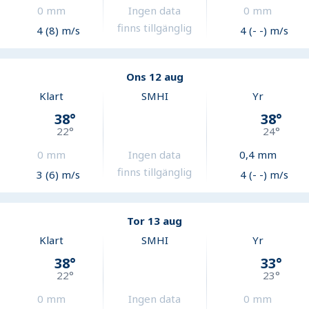
0
mm
Ingen data
0
mm
finns tillgänglig
4 (8) m/s
4 (- -) m/s
Ons 12 aug
Klart
SMHI
Yr
38
°
38
°
22
°
24
°
0
mm
Ingen data
0,4
mm
finns tillgänglig
3 (6) m/s
4 (- -) m/s
Tor 13 aug
Klart
SMHI
Yr
38
°
33
°
22
°
23
°
0
mm
Ingen data
0
mm