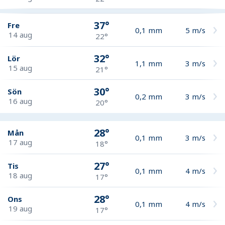
37°
Fre
0,1
mm
5
m/s
14 aug
22°
32°
Lör
1,1
mm
3
m/s
15 aug
21°
30°
Sön
0,2
mm
3
m/s
16 aug
20°
28°
Mån
0,1
mm
3
m/s
17 aug
18°
27°
Tis
0,1
mm
4
m/s
18 aug
17°
28°
Ons
0,1
mm
4
m/s
19 aug
17°