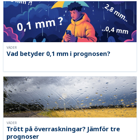
VÄDER
Vad betyder 0,1 mm i prognosen?
VÄDER
Trött på överraskningar? Jämför tre
prognoser