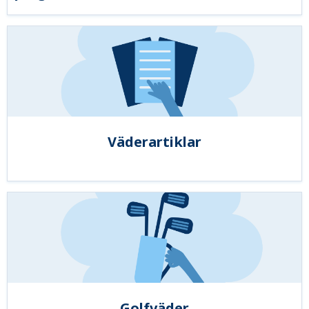
Väderartiklar
Golfväder