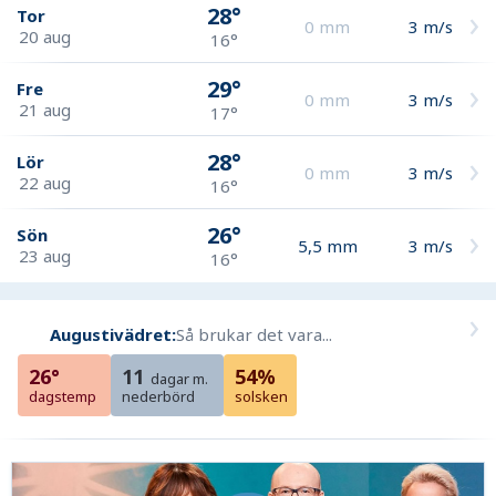
28°
Tor
0
mm
3
m/s
20 aug
16°
29°
Fre
0
mm
3
m/s
21 aug
17°
28°
Lör
0
mm
3
m/s
22 aug
16°
26°
Sön
5,5
mm
3
m/s
23 aug
16°
Augustivädret:
Så brukar det vara...
26°
11
54%
dagar m.
dagstemp
nederbörd
solsken