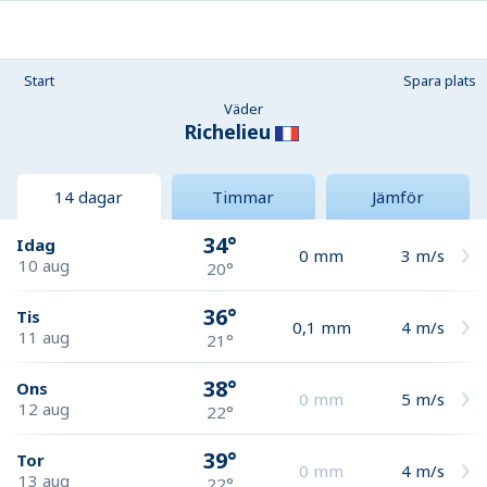
Start
Spara plats
Väder
Richelieu
14 dagar
Timmar
Jämför
34°
Idag
0
mm
3
m/s
10 aug
20°
36°
Tis
0,1
mm
4
m/s
11 aug
21°
38°
Ons
0
mm
5
m/s
12 aug
22°
39°
Tor
0
mm
4
m/s
13 aug
22°