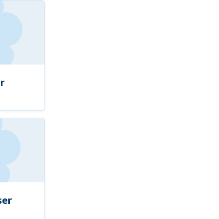
r
ser