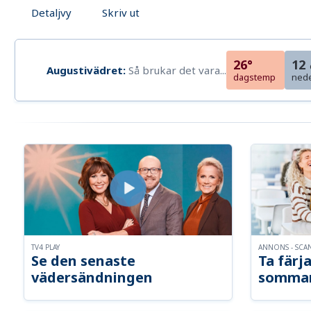
Detaljvy
Skriv ut
26°
12
Augustivädret:
Så brukar det vara...
dagstemp
ned
TV4 PLAY
ANNONS - SCA
Se den senaste
Ta färja
vädersändningen
somma