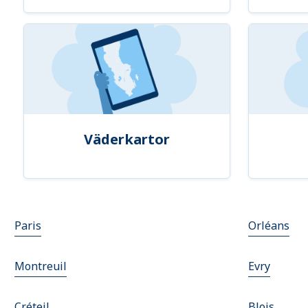
Väderkartor
Paris
Orléans
Montreuil
Evry
Créteil
Blois