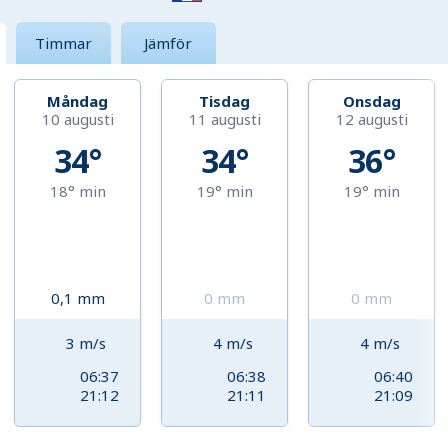
Timmar
Jämför
Måndag
Tisdag
Onsdag
10 augusti
11 augusti
12 augusti
34°
34°
36°
18°
min
19°
min
19°
min
0,1
mm
0
mm
0
mm
3
m/s
4
m/s
4
m/s
06:37
06:38
06:40
21:12
21:11
21:09