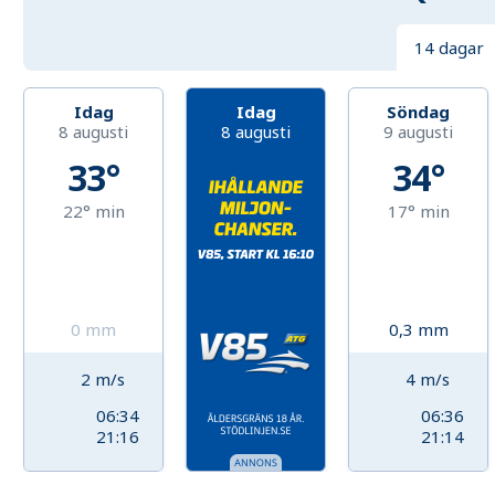
14 dagar
Idag
Idag
Söndag
8 augusti
8 augusti
9 augusti
33°
34°
22°
min
17°
min
0
mm
0,3
mm
2
m/s
4
m/s
06:34
06:36
21:16
21:14