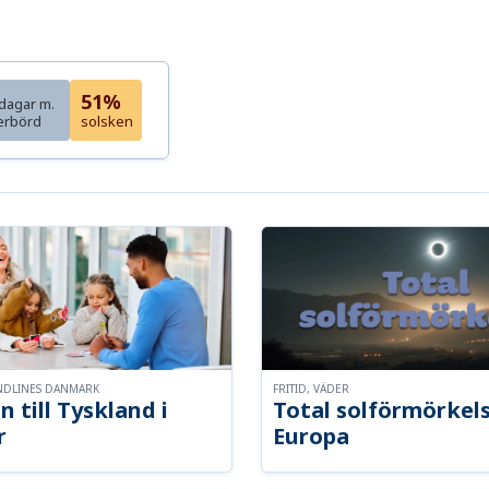
51%
dagar m.
erbörd
solsken
NDLINES DANMARK
FRITID, VÄDER
n till Tyskland i
Total solförmörkel
r
Europa