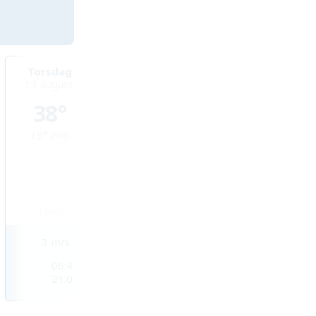
Torsdag
Fredag
Lördag
13 augusti
14 augusti
15 augusti
38°
37°
33°
19°
min
22°
min
21°
min
0
mm
0,1
mm
1,3
mm
3
m/s
3
m/s
3
m/s
06:41
06:42
06:44
21:07
21:06
21:04