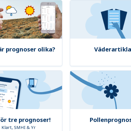
är prognoser olika?
Väderartikla
ör tre prognoser!
Pollenprogno
Klart, SMHI & Yr