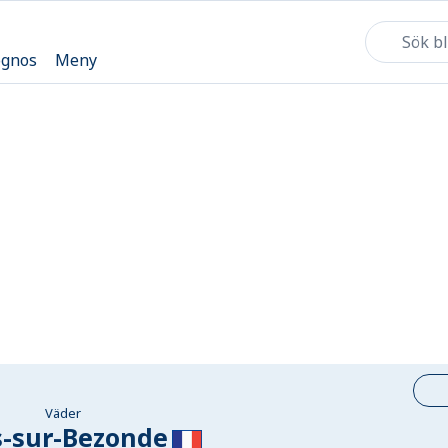
ognos
Meny
Väder
s-sur-Bezonde