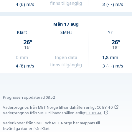
finns tillgänglig
4 (6) m/s
3 (- -) m/s
Mån 17 aug
Klart
SMHI
Yr
26
°
26
°
16
°
18
°
0
mm
Ingen data
1,8
mm
finns tillgänglig
4 (8) m/s
3 (- -) m/s
Prognosen uppdaterad
08:52
Väderprognos från MET Norge tillhandahållen
enligt
CC BY 4.0
Väderprognos från SMHI tillhandahållen
enligt
CC BY 4.0
Väderikoner från SMHI och MET Norge har mappats till
likvärdiga ikoner från Klart.