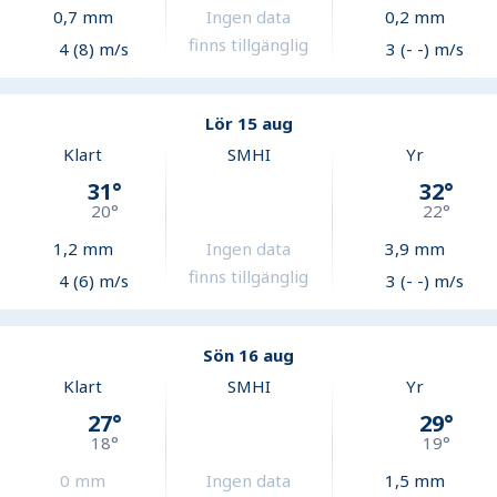
0,7
mm
Ingen data
0,2
mm
finns tillgänglig
4 (8) m/s
3 (- -) m/s
Lör 15 aug
Klart
SMHI
Yr
31
°
32
°
20
°
22
°
1,2
mm
Ingen data
3,9
mm
finns tillgänglig
4 (6) m/s
3 (- -) m/s
Sön 16 aug
Klart
SMHI
Yr
27
°
29
°
18
°
19
°
0
mm
Ingen data
1,5
mm