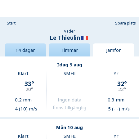
Start
Spara plats
Väder
Le Thieulin
14 dagar
Timmar
Jämför
Idag 9 aug
Klart
SMHI
Yr
33
°
32
°
20
°
22
°
0,2
mm
Ingen data
0,3
mm
finns tillgänglig
4 (10) m/s
5 (- -) m/s
Mån 10 aug
Klart
SMHI
Yr