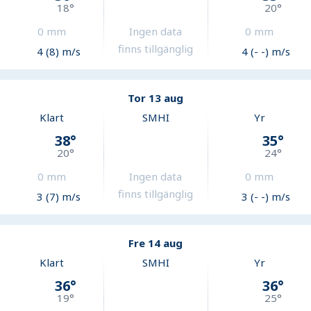
18
°
20
°
0
mm
Ingen data
0
mm
finns tillgänglig
4 (8) m/s
4 (- -) m/s
Tor 13 aug
Klart
SMHI
Yr
38
°
35
°
20
°
24
°
0
mm
Ingen data
0
mm
finns tillgänglig
3 (7) m/s
3 (- -) m/s
Fre 14 aug
Klart
SMHI
Yr
36
°
36
°
19
°
25
°