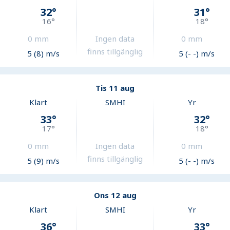
32
°
31
°
16
°
18
°
0
mm
Ingen data
0
mm
finns tillgänglig
5 (8) m/s
5 (- -) m/s
Tis 11 aug
Klart
SMHI
Yr
33
°
32
°
17
°
18
°
0
mm
Ingen data
0
mm
finns tillgänglig
5 (9) m/s
5 (- -) m/s
Ons 12 aug
Klart
SMHI
Yr
36
°
33
°