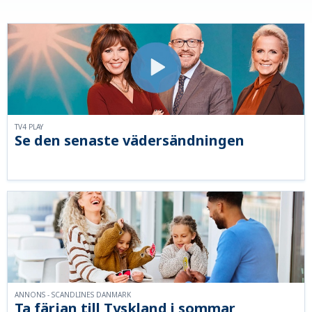
TV4 PLAY
Se den senaste vädersändningen
ANNONS - SCANDLINES DANMARK
Ta färjan till Tyskland i sommar