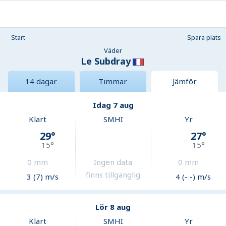
Start
Spara plats
Väder
Le Subdray
14 dagar
Timmar
Jämför
Idag 7 aug
Klart
SMHI
Yr
29
°
27
°
15
°
15
°
0
mm
Ingen data
0
mm
finns tillgänglig
3 (7) m/s
4 (- -) m/s
Lör 8 aug
Klart
SMHI
Yr