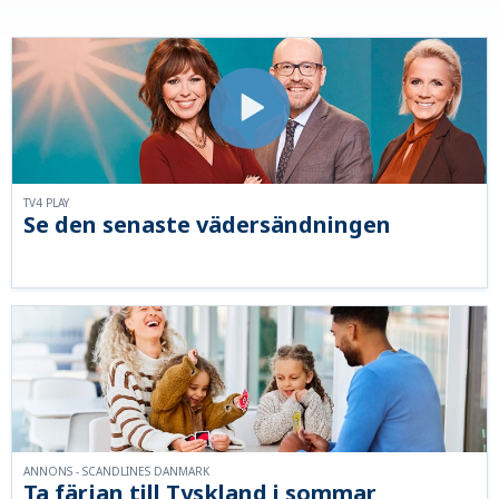
TV4 PLAY
Se den senaste vädersändningen
ANNONS - SCANDLINES DANMARK
Ta färjan till Tyskland i sommar