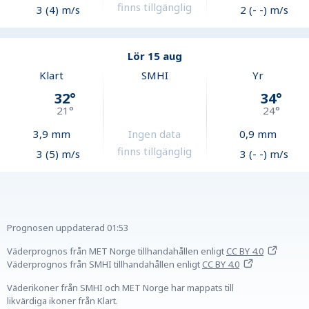
finns tillgänglig
3 (4) m/s
2 (- -) m/s
Lör 15 aug
Klart
SMHI
Yr
32
°
34
°
21
°
24
°
3,9
mm
Ingen data
0,9
mm
finns tillgänglig
3 (5) m/s
3 (- -) m/s
Prognosen uppdaterad
01:53
Väderprognos från MET Norge tillhandahållen
enligt
CC BY 4.0
Väderprognos från SMHI tillhandahållen
enligt
CC BY 4.0
Väderikoner från SMHI och MET Norge har mappats till
likvärdiga ikoner från Klart.