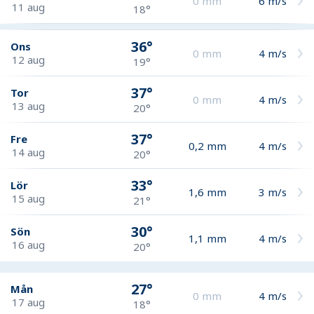
0
mm
6
m/s
11 aug
18°
36°
Ons
0
mm
4
m/s
12 aug
19°
37°
Tor
0
mm
4
m/s
13 aug
20°
37°
Fre
0,2
mm
4
m/s
14 aug
20°
33°
Lör
1,6
mm
3
m/s
15 aug
21°
30°
Sön
1,1
mm
4
m/s
16 aug
20°
27°
Mån
0
mm
4
m/s
17 aug
18°