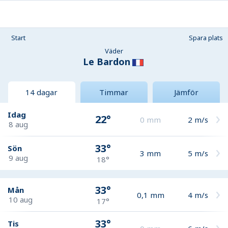
Start
Spara plats
Väder
Le Bardon
14 dagar
Timmar
Jämför
Idag
22°
0
mm
2
m/s
8 aug
33°
Sön
3
mm
5
m/s
9 aug
18°
33°
Mån
0,1
mm
4
m/s
10 aug
17°
33°
Tis