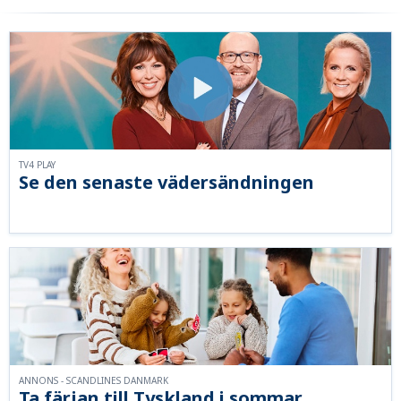
TV4 PLAY
Se den senaste vädersändningen
ANNONS - SCANDLINES DANMARK
Ta färjan till Tyskland i sommar