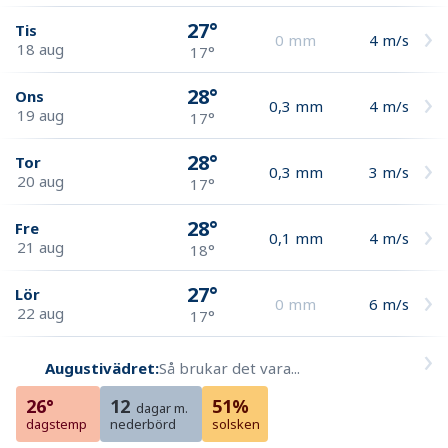
27°
Tis
0
mm
4
m/s
18 aug
17°
28°
Ons
0,3
mm
4
m/s
19 aug
17°
28°
Tor
0,3
mm
3
m/s
20 aug
17°
28°
Fre
0,1
mm
4
m/s
21 aug
18°
27°
Lör
0
mm
6
m/s
22 aug
17°
Augustivädret:
Så brukar det vara...
26°
12
51%
dagar m.
dagstemp
nederbörd
solsken