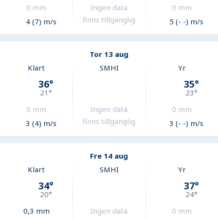
0
mm
Ingen data
0
mm
finns tillgänglig
4 (7) m/s
5 (- -) m/s
Tor 13 aug
Klart
SMHI
Yr
36
°
35
°
21
°
23
°
0
mm
Ingen data
0
mm
finns tillgänglig
3 (4) m/s
3 (- -) m/s
Fre 14 aug
Klart
SMHI
Yr
34
°
37
°
20
°
24
°
0,3
mm
Ingen data
0
mm