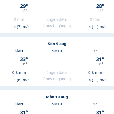
29
°
28
°
12
°
14
°
0
mm
Ingen data
0
mm
finns tillgänglig
4 (7) m/s
4 (- -) m/s
Sön 9 aug
Klart
SMHI
Yr
33
°
31
°
16
°
18
°
0,8
mm
Ingen data
0,8
mm
finns tillgänglig
3 (8) m/s
4 (- -) m/s
Mån 10 aug
Klart
SMHI
Yr
31
°
31
°