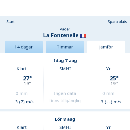
Start
Spara plats
Väder
La Fontenelle
14 dagar
Timmar
Jämför
Idag 7 aug
Klart
SMHI
Yr
27
°
25
°
19
°
19
°
0
mm
Ingen data
0
mm
finns tillgänglig
3 (7) m/s
3 (- -) m/s
Lör 8 aug
Klart
SMHI
Yr