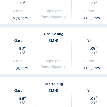
19
°
23
°
0
mm
Ingen data
0
mm
finns tillgänglig
5 (9) m/s
4 (- -) m/s
Ons 12 aug
Klart
SMHI
Yr
37
°
35
°
18
°
23
°
0
mm
Ingen data
0
mm
finns tillgänglig
3 (6) m/s
4 (- -) m/s
Tor 13 aug
Klart
SMHI
Yr
38
°
37
°
18
°
23
°