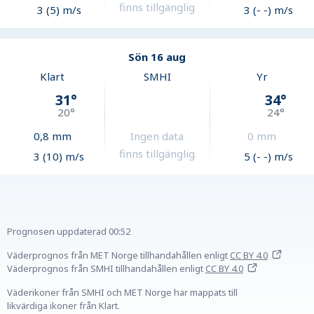
finns tillgänglig
3 (5) m/s
3 (- -) m/s
Sön 16 aug
Klart
SMHI
Yr
31
°
34
°
20
°
24
°
0,8
mm
Ingen data
0
mm
finns tillgänglig
3 (10) m/s
5 (- -) m/s
Prognosen uppdaterad
00:52
Väderprognos från MET Norge tillhandahållen
enligt
CC BY 4.0
Väderprognos från SMHI tillhandahållen
enligt
CC BY 4.0
Väderikoner från SMHI och MET Norge har mappats till
likvärdiga ikoner från Klart.