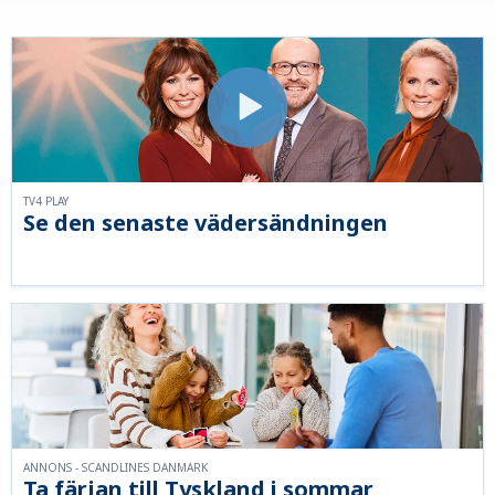
TV4 PLAY
Se den senaste vädersändningen
ANNONS - SCANDLINES DANMARK
Ta färjan till Tyskland i sommar