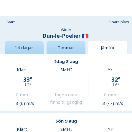
Start
Spara plats
Väder
Dun-le-Poelier
14 dagar
Timmar
Jämför
Idag 8 aug
Klart
SMHI
Yr
33
°
32
°
12
°
16
°
0
mm
Ingen data
0
mm
finns tillgänglig
3 (6) m/s
3 (- -) m/s
Sön 9 aug
Klart
SMHI
Yr