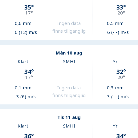
35
°
33
°
17
°
20
°
0,6
mm
Ingen data
0,5
mm
finns tillgänglig
6 (12) m/s
6 (- -) m/s
Mån 10 aug
Klart
SMHI
Yr
34
°
32
°
17
°
20
°
0,1
mm
Ingen data
0,3
mm
finns tillgänglig
3 (6) m/s
3 (- -) m/s
Tis 11 aug
Klart
SMHI
Yr
36
°
34
°