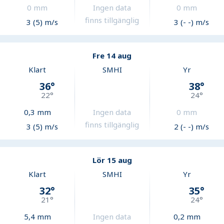
0
mm
Ingen data
0
mm
finns tillgänglig
3 (5) m/s
3 (- -) m/s
Fre 14 aug
Klart
SMHI
Yr
36
°
38
°
22
°
24
°
0,3
mm
Ingen data
0
mm
finns tillgänglig
3 (5) m/s
2 (- -) m/s
Lör 15 aug
Klart
SMHI
Yr
32
°
35
°
21
°
24
°
5,4
mm
Ingen data
0,2
mm