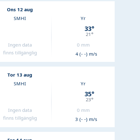
Ons 12 aug
SMHI
Yr
33
°
21
°
Ingen data
0
mm
finns tillgänglig
4 (- -) m/s
Tor 13 aug
SMHI
Yr
35
°
23
°
Ingen data
0
mm
finns tillgänglig
3 (- -) m/s