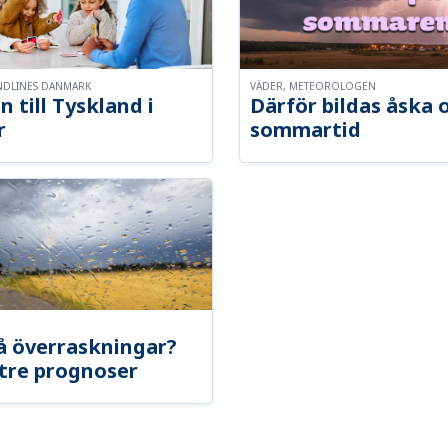
NDLINES DANMARK
VÄDER, METEOROLOGEN
n till Tyskland i
Därför bildas åska 
r
sommartid
å överraskningar?
tre prognoser