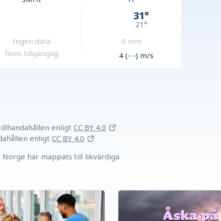
31
°
21
°
Ingen data
0
mm
finns tillgänglig
4 (- -) m/s
llhandahållen
enligt
CC BY 4.0
dahållen
enligt
CC BY 4.0
Norge har mappats till likvärdiga