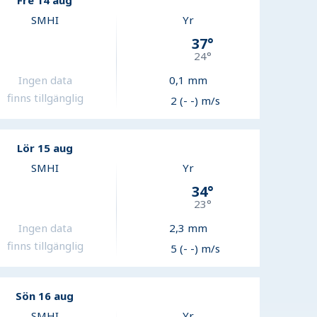
Fre 14 aug
SMHI
Yr
37
°
24
°
Ingen data
0,1
mm
finns tillgänglig
2 (- -) m/s
Lör 15 aug
SMHI
Yr
34
°
23
°
Ingen data
2,3
mm
finns tillgänglig
5 (- -) m/s
Sön 16 aug
SMHI
Yr