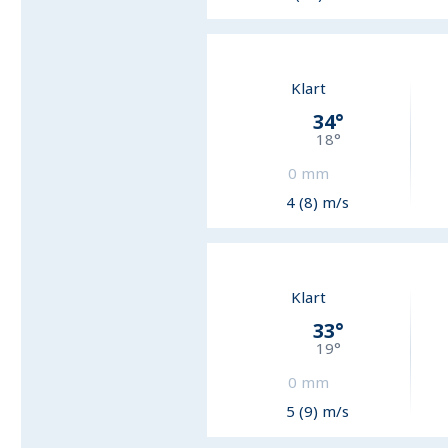
Klart
34
°
18
°
0
mm
4 (8) m/s
Klart
33
°
19
°
0
mm
5 (9) m/s