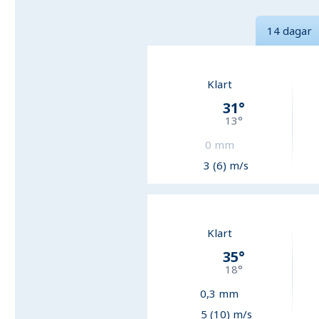
14 dagar
Klart
31
°
13
°
0
mm
3 (6) m/s
Klart
35
°
18
°
0,3
mm
5 (10) m/s