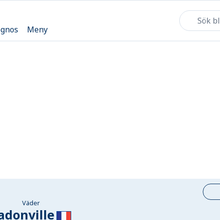
ognos
Meny
Väder
adonville