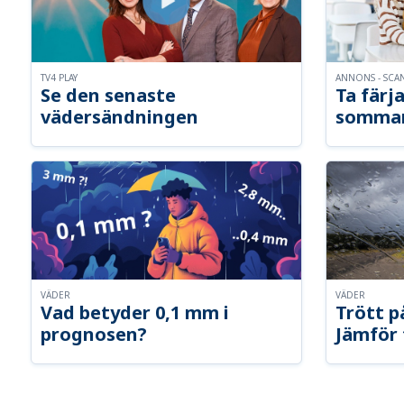
TV4 PLAY
ANNONS - SCA
Se den senaste
Ta färja
vädersändningen
somma
VÄDER
VÄDER
Vad betyder 0,1 mm i
Trött p
prognosen?
Jämför 