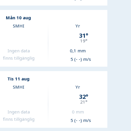
Mån 10 aug
SMHI
Yr
31
°
19
°
Ingen data
0,1
mm
finns tillgänglig
5 (- -) m/s
Tis 11 aug
SMHI
Yr
32
°
21
°
Ingen data
0
mm
finns tillgänglig
5 (- -) m/s