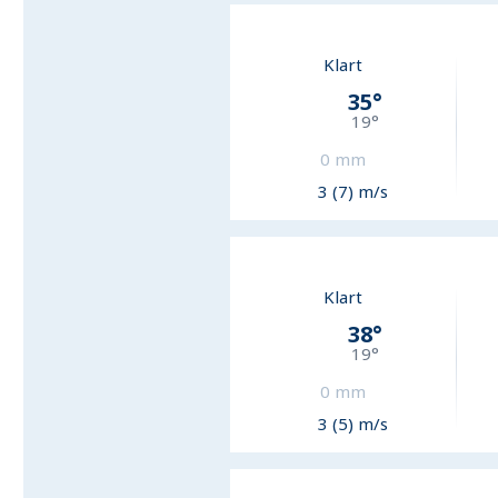
Klart
35
°
19
°
0
mm
3 (7) m/s
Klart
38
°
19
°
0
mm
3 (5) m/s