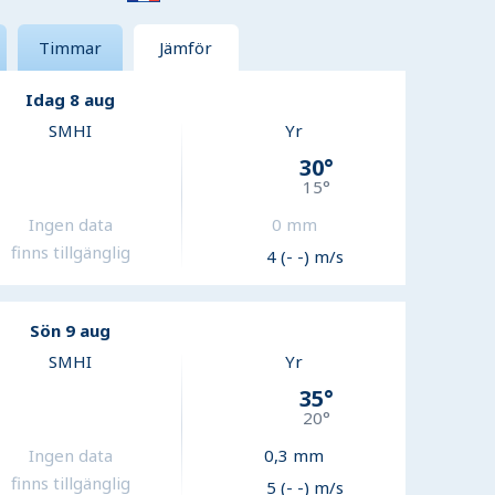
Timmar
Jämför
Idag 8 aug
SMHI
Yr
30
°
15
°
Ingen data
0
mm
finns tillgänglig
4 (- -) m/s
Sön 9 aug
SMHI
Yr
35
°
20
°
Ingen data
0,3
mm
finns tillgänglig
5 (- -) m/s