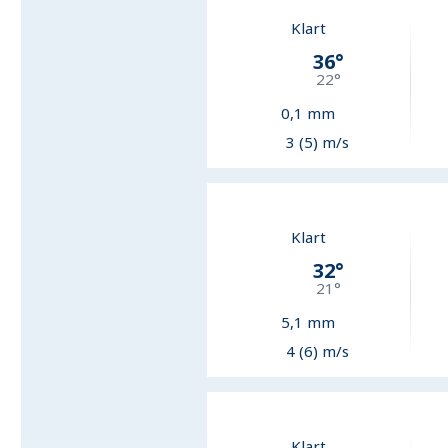
Klart
36
°
22
°
0,1
mm
3 (5) m/s
Klart
32
°
21
°
5,1
mm
4 (6) m/s
Klart