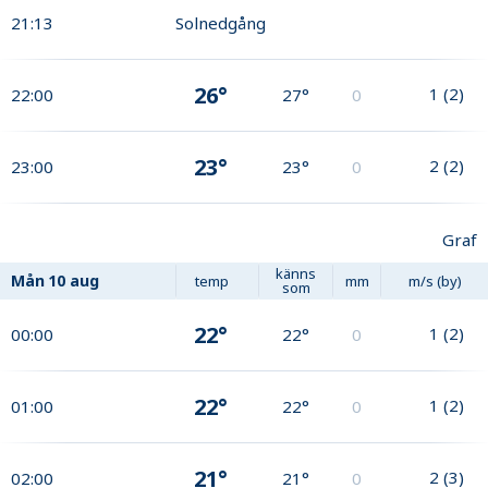
21:13
Solnedgång
26°
1
(
2
)
22:00
27°
0
23°
2
(
2
)
23:00
23°
0
Graf
känns
Mån
10 aug
temp
mm
m/s (by)
som
22°
1
(
2
)
00:00
22°
0
22°
1
(
2
)
01:00
22°
0
21°
2
(
3
)
02:00
21°
0