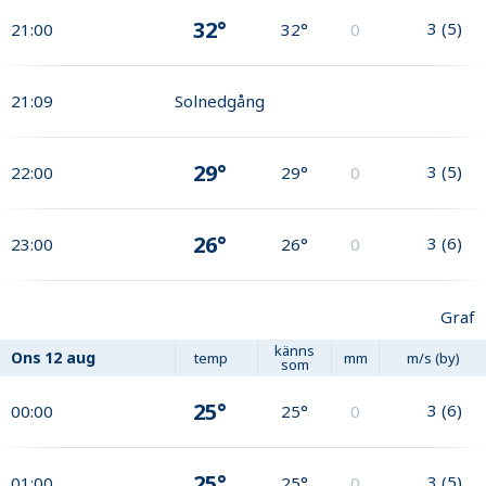
32°
3
(
5
)
21:00
32°
0
21:09
Solnedgång
29°
3
(
5
)
22:00
29°
0
26°
3
(
6
)
23:00
26°
0
Graf
känns
Ons
12 aug
temp
mm
m/s (by)
som
25°
3
(
6
)
00:00
25°
0
25°
3
(
5
)
01:00
25°
0