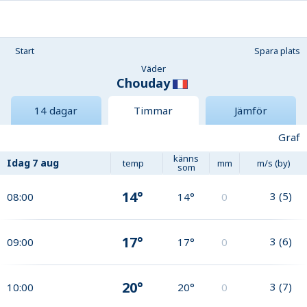
Start
Spara plats
Väder
Chouday
14 dagar
Timmar
Jämför
Graf
känns
Idag
7 aug
temp
mm
m/s (by)
som
14°
3
(
5
)
08:00
14°
0
17°
3
(
6
)
09:00
17°
0
20°
3
(
7
)
10:00
20°
0