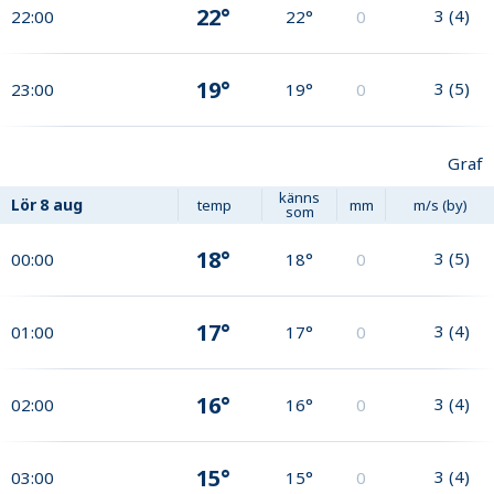
22°
3
(
4
)
22:00
22°
0
19°
3
(
5
)
23:00
19°
0
Graf
känns
Lör
8 aug
temp
mm
m/s (by)
som
18°
3
(
5
)
00:00
18°
0
17°
3
(
4
)
01:00
17°
0
16°
3
(
4
)
02:00
16°
0
15°
3
(
4
)
03:00
15°
0