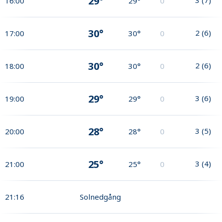
29°
16:00
29°
0
30°
2
(
6
)
17:00
30°
0
30°
2
(
6
)
18:00
30°
0
29°
3
(
6
)
19:00
29°
0
28°
3
(
5
)
20:00
28°
0
25°
3
(
4
)
21:00
25°
0
21:16
Solnedgång