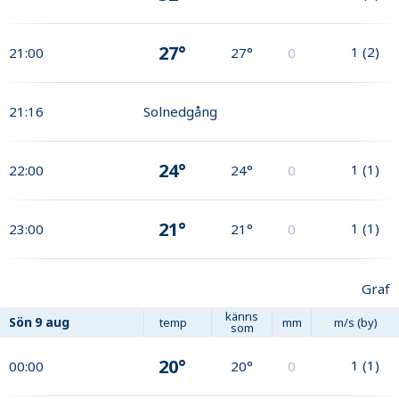
27°
1
(
2
)
21:00
27°
0
21:16
Solnedgång
24°
1
(
1
)
22:00
24°
0
21°
1
(
1
)
23:00
21°
0
Graf
känns
Sön
9 aug
temp
mm
m/s (by)
som
20°
1
(
1
)
00:00
20°
0