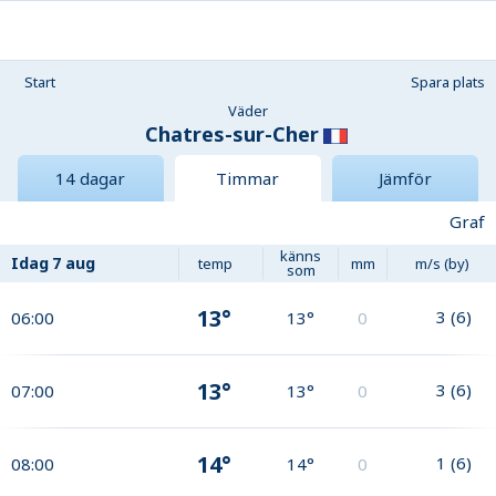
Start
Spara plats
Väder
Chatres-sur-Cher
14 dagar
Timmar
Jämför
Graf
känns
Idag
7 aug
temp
mm
m/s (by)
som
13°
3
(
6
)
06:00
13°
0
13°
3
(
6
)
07:00
13°
0
14°
1
(
6
)
08:00
14°
0