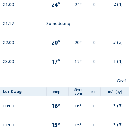
24°
2
(
4
)
21:00
24°
0
21:17
Solnedgång
20°
3
(
5
)
22:00
20°
0
17°
1
(
4
)
23:00
17°
0
Graf
känns
Lör
8 aug
temp
mm
m/s (by)
som
16°
3
(
5
)
00:00
16°
0
15°
3
(
5
)
01:00
15°
0