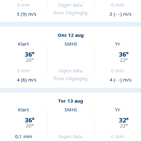
0
mm
Ingen data
0
mm
finns tillgänglig
5 (9) m/s
3 (- -) m/s
Ons 12 aug
Klart
SMHI
Yr
36
°
36
°
20
°
22
°
0
mm
Ingen data
0
mm
finns tillgänglig
4 (8) m/s
4 (- -) m/s
Tor 13 aug
Klart
SMHI
Yr
36
°
32
°
20
°
22
°
0,1
mm
Ingen data
0
mm