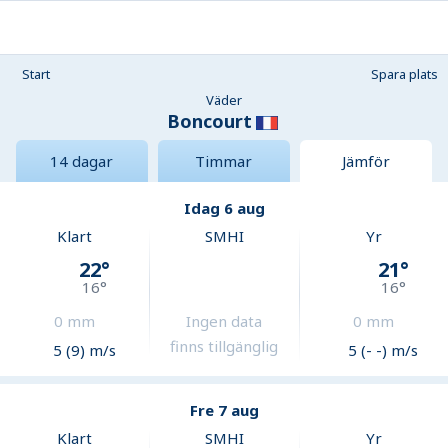
Start
Spara plats
Väder
Boncourt
14 dagar
Timmar
Jämför
Idag 6 aug
Klart
SMHI
Yr
22
°
21
°
16
°
16
°
0
mm
Ingen data
0
mm
finns tillgänglig
5 (9) m/s
5 (- -) m/s
Fre 7 aug
Klart
SMHI
Yr