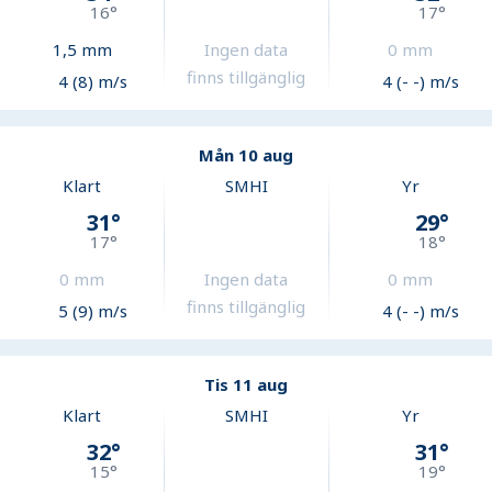
16
°
17
°
1,5
mm
Ingen data
0
mm
finns tillgänglig
4 (8) m/s
4 (- -) m/s
Mån 10 aug
Klart
SMHI
Yr
31
°
29
°
17
°
18
°
0
mm
Ingen data
0
mm
finns tillgänglig
5 (9) m/s
4 (- -) m/s
Tis 11 aug
Klart
SMHI
Yr
32
°
31
°
15
°
19
°