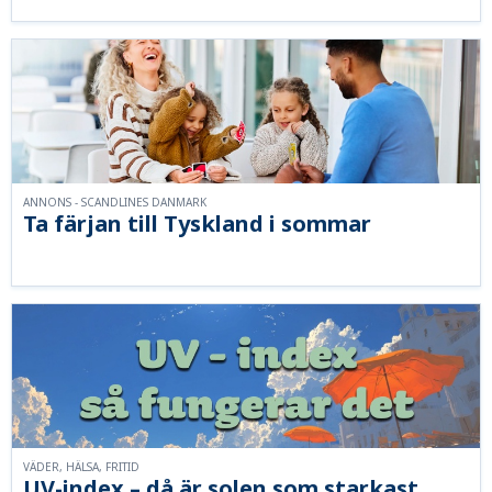
ANNONS - SCANDLINES DANMARK
Ta färjan till Tyskland i sommar
VÄDER, HÄLSA, FRITID
UV-index – då är solen som starkast