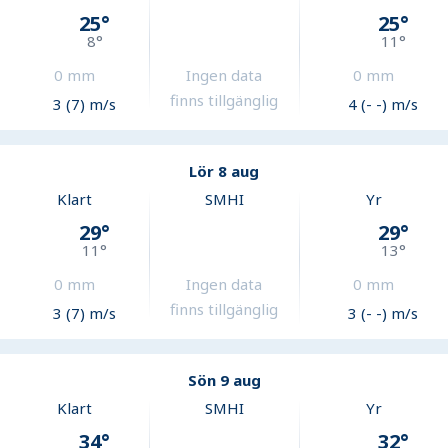
25
°
25
°
8
°
11
°
0
mm
Ingen data
0
mm
finns tillgänglig
3 (7) m/s
4 (- -) m/s
Lör 8 aug
Klart
SMHI
Yr
29
°
29
°
11
°
13
°
0
mm
Ingen data
0
mm
finns tillgänglig
3 (7) m/s
3 (- -) m/s
Sön 9 aug
Klart
SMHI
Yr
34
°
32
°