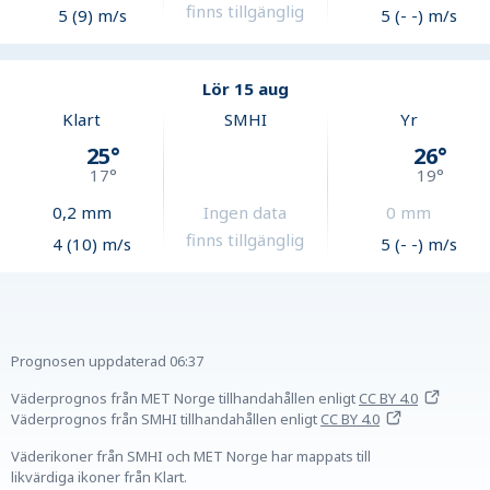
finns tillgänglig
5 (9) m/s
5 (- -) m/s
Lör 15 aug
Klart
SMHI
Yr
25
°
26
°
17
°
19
°
0,2
mm
Ingen data
0
mm
finns tillgänglig
4 (10) m/s
5 (- -) m/s
Prognosen uppdaterad
06:37
Väderprognos från MET Norge tillhandahållen
enligt
CC BY 4.0
Väderprognos från SMHI tillhandahållen
enligt
CC BY 4.0
Väderikoner från SMHI och MET Norge har mappats till
likvärdiga ikoner från Klart.