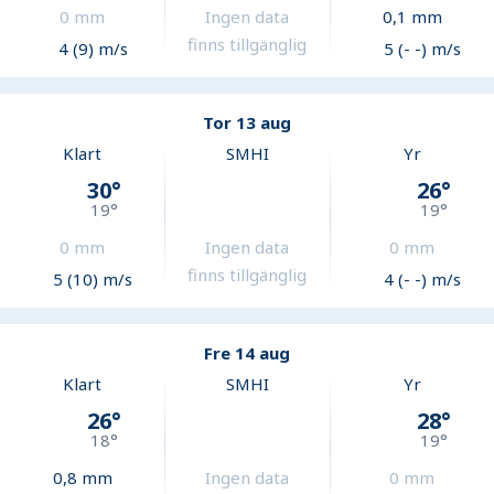
0
mm
Ingen data
0,1
mm
finns tillgänglig
4 (9) m/s
5 (- -) m/s
Tor 13 aug
Klart
SMHI
Yr
30
°
26
°
19
°
19
°
0
mm
Ingen data
0
mm
finns tillgänglig
5 (10) m/s
4 (- -) m/s
Fre 14 aug
Klart
SMHI
Yr
26
°
28
°
18
°
19
°
0,8
mm
Ingen data
0
mm