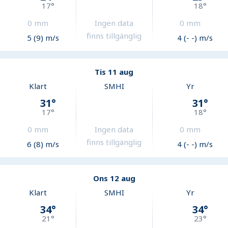
17
°
18
°
0
mm
Ingen data
0
mm
finns tillgänglig
5 (9) m/s
4 (- -) m/s
Tis 11 aug
Klart
SMHI
Yr
31
°
31
°
17
°
18
°
0
mm
Ingen data
0
mm
finns tillgänglig
6 (8) m/s
4 (- -) m/s
Ons 12 aug
Klart
SMHI
Yr
34
°
34
°
21
°
23
°