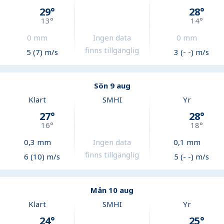
29
°
28
°
13
°
14
°
0
mm
Ingen data
0
mm
finns tillgänglig
5 (7) m/s
3 (- -) m/s
Sön 9 aug
Klart
SMHI
Yr
27
°
28
°
16
°
18
°
0,3
mm
Ingen data
0,1
mm
finns tillgänglig
6 (10) m/s
5 (- -) m/s
Mån 10 aug
Klart
SMHI
Yr
24
°
25
°