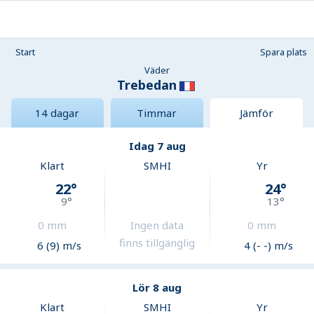
Start
Spara plats
Väder
Trebedan
14 dagar
Timmar
Jämför
Idag 7 aug
Klart
SMHI
Yr
22
°
24
°
9
°
13
°
0
mm
Ingen data
0
mm
finns tillgänglig
6 (9) m/s
4 (- -) m/s
Lör 8 aug
Klart
SMHI
Yr