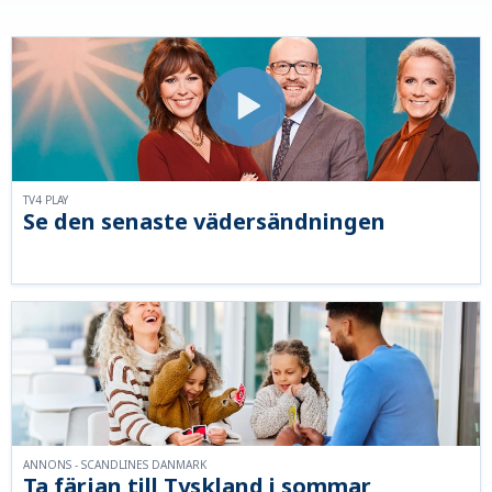
TV4 PLAY
Se den senaste vädersändningen
ANNONS - SCANDLINES DANMARK
Ta färjan till Tyskland i sommar