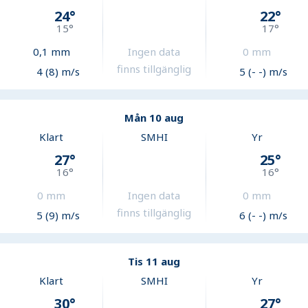
24
°
22
°
15
°
17
°
0,1
mm
Ingen data
0
mm
finns tillgänglig
4 (8) m/s
5 (- -) m/s
Mån 10 aug
Klart
SMHI
Yr
27
°
25
°
16
°
16
°
0
mm
Ingen data
0
mm
finns tillgänglig
5 (9) m/s
6 (- -) m/s
Tis 11 aug
Klart
SMHI
Yr
30
°
27
°