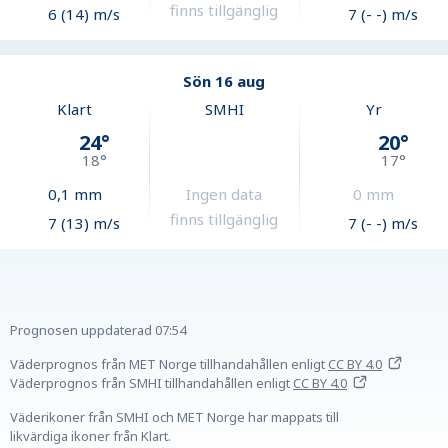
finns tillgänglig
6 (14) m/s
7 (- -) m/s
Sön 16 aug
Klart
SMHI
Yr
24
°
20
°
18
°
17
°
0,1
mm
Ingen data
0
mm
finns tillgänglig
7 (13) m/s
7 (- -) m/s
Prognosen uppdaterad
07:54
Väderprognos från MET Norge tillhandahållen
enligt
CC BY 4.0
Väderprognos från SMHI tillhandahållen
enligt
CC BY 4.0
Väderikoner från SMHI och MET Norge har mappats till
likvärdiga ikoner från Klart.