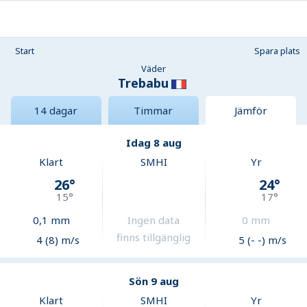
Start
Spara plats
Väder
Trebabu
14 dagar
Timmar
Jämför
Idag 8 aug
Klart
SMHI
Yr
26
°
24
°
15
°
17
°
0,1
mm
Ingen data
0
mm
finns tillgänglig
4 (8) m/s
5 (- -) m/s
Sön 9 aug
Klart
SMHI
Yr