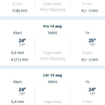
0
mm
Ingen data
0
mm
finns tillgänglig
5 (8) m/s
6 (- -) m/s
Fre 14 aug
Klart
SMHI
Yr
24
°
25
°
19
°
19
°
0,3
mm
Ingen data
0
mm
finns tillgänglig
6 (11) m/s
6 (- -) m/s
Lör 15 aug
Klart
SMHI
Yr
24
°
24
°
18
°
19
°
0,4
mm
Ingen data
0
mm