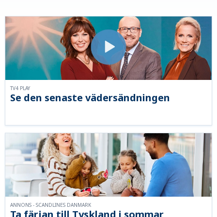
TV4 PLAY
Se den senaste vädersändningen
ANNONS - SCANDLINES DANMARK
Ta färjan till Tyskland i sommar