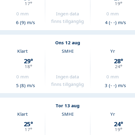
17
°
19
°
0
mm
Ingen data
0
mm
finns tillgänglig
6 (9) m/s
4 (- -) m/s
Ons 12 aug
Klart
SMHI
Yr
29
°
28
°
18
°
24
°
0
mm
Ingen data
0
mm
finns tillgänglig
5 (8) m/s
3 (- -) m/s
Tor 13 aug
Klart
SMHI
Yr
25
°
24
°
17
°
19
°