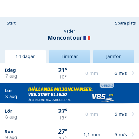
Start
Spara plats
Väder
Moncontour
14 dagar
Timmar
Jämför
21°
Idag
0
mm
6
m/s
7 aug
10°
Lör
8 aug
27°
Lör
0
mm
5
m/s
8 aug
13°
27°
Sön
1,1
mm
5
m/s
9 aug
17°