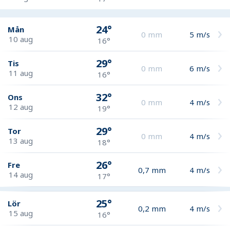
24°
Mån
0
mm
5
m/s
10 aug
16°
29°
Tis
0
mm
6
m/s
11 aug
16°
32°
Ons
0
mm
4
m/s
12 aug
19°
29°
Tor
0
mm
4
m/s
13 aug
18°
26°
Fre
0,7
mm
4
m/s
14 aug
17°
25°
Lör
0,2
mm
4
m/s
15 aug
16°