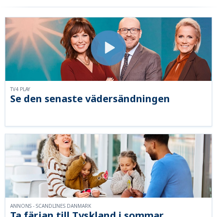
TV4 PLAY
Se den senaste vädersändningen
ANNONS - SCANDLINES DANMARK
Ta färjan till Tyskland i sommar