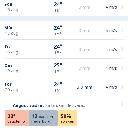
24°
Sön
0
mm
4
m/s
16 aug
16°
24°
Mån
0
mm
5
m/s
17 aug
15°
24°
Tis
0
mm
4
m/s
18 aug
15°
25°
Ons
0
mm
4
m/s
19 aug
15°
24°
Tor
3,9
mm
4
m/s
20 aug
15°
Augustivädret:
Så brukar det vara...
22°
12
50%
dagar m.
dagstemp
nederbörd
solsken