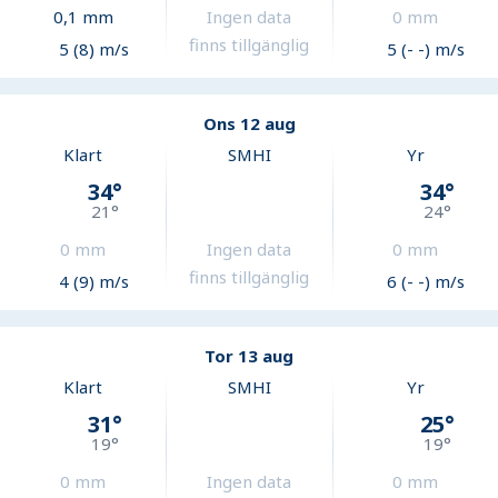
0,1
mm
Ingen data
0
mm
finns tillgänglig
5 (8) m/s
5 (- -) m/s
Ons 12 aug
Klart
SMHI
Yr
34
°
34
°
21
°
24
°
0
mm
Ingen data
0
mm
finns tillgänglig
4 (9) m/s
6 (- -) m/s
Tor 13 aug
Klart
SMHI
Yr
31
°
25
°
19
°
19
°
0
mm
Ingen data
0
mm