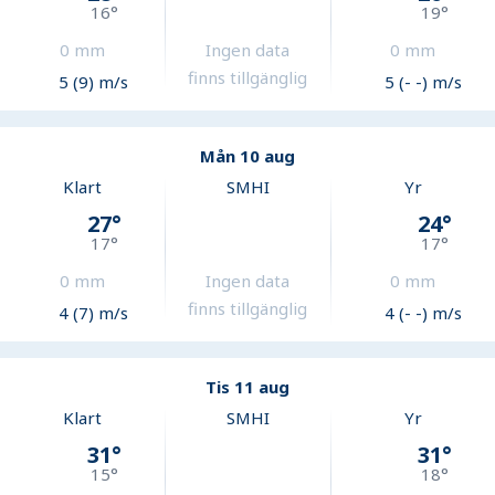
16
°
19
°
0
mm
Ingen data
0
mm
finns tillgänglig
5 (9) m/s
5 (- -) m/s
Mån 10 aug
Klart
SMHI
Yr
27
°
24
°
17
°
17
°
0
mm
Ingen data
0
mm
finns tillgänglig
4 (7) m/s
4 (- -) m/s
Tis 11 aug
Klart
SMHI
Yr
31
°
31
°
15
°
18
°