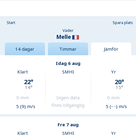
Start
Spara plats
Väder
Melle
14 dagar
Timmar
Jämför
Idag 6 aug
Klart
SMHI
Yr
22
°
20
°
14
°
15
°
0
mm
Ingen data
0
mm
finns tillgänglig
5 (9) m/s
5 (- -) m/s
Fre 7 aug
Klart
SMHI
Yr