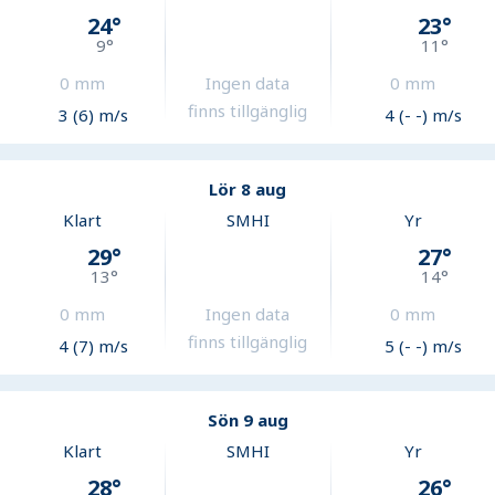
24
°
23
°
9
°
11
°
0
mm
Ingen data
0
mm
finns tillgänglig
3 (6) m/s
4 (- -) m/s
Lör 8 aug
Klart
SMHI
Yr
29
°
27
°
13
°
14
°
0
mm
Ingen data
0
mm
finns tillgänglig
4 (7) m/s
5 (- -) m/s
Sön 9 aug
Klart
SMHI
Yr
28
°
26
°