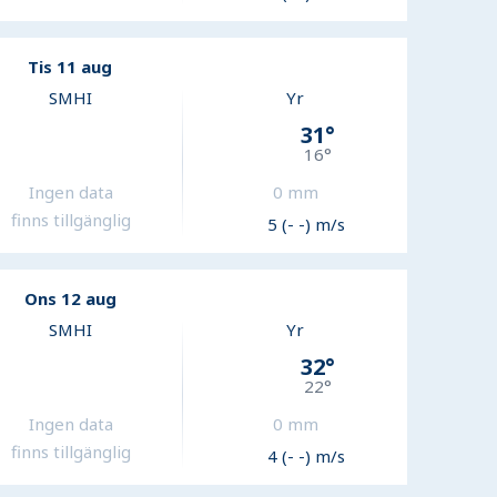
Tis 11 aug
SMHI
Yr
31
°
16
°
Ingen data
0
mm
finns tillgänglig
5 (- -) m/s
Ons 12 aug
SMHI
Yr
32
°
22
°
Ingen data
0
mm
finns tillgänglig
4 (- -) m/s