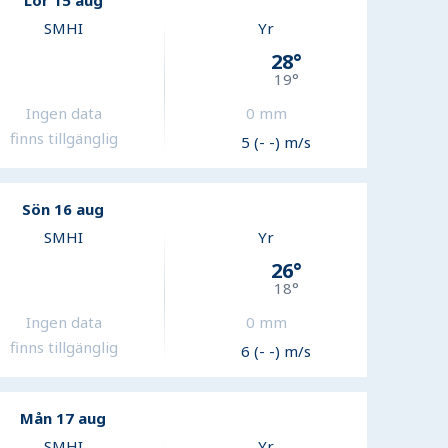
Lör 15 aug
SMHI
Yr
28
°
19
°
Ingen data
0
mm
finns tillgänglig
5 (- -) m/s
Sön 16 aug
SMHI
Yr
26
°
18
°
Ingen data
0
mm
finns tillgänglig
6 (- -) m/s
Mån 17 aug
SMHI
Yr