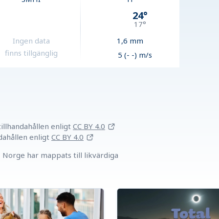
24
°
17
°
Ingen data
1,6
mm
finns tillgänglig
5 (- -) m/s
llhandahållen
enligt
CC BY 4.0
dahållen
enligt
CC BY 4.0
Norge har mappats till likvärdiga