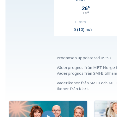
26
°
16
°
0
mm
5 (10) m/s
Prognosen uppdaterad
09:53
Väderprognos från MET Norge ti
Väderprognos från SMHI tillhan
Väderikoner från SMHI och MET 
ikoner från Klart.