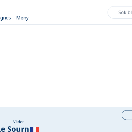
ognos
Meny
Väder
Le Sourn