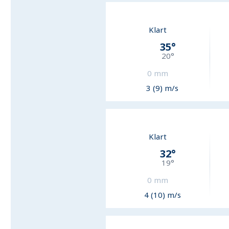
Klart
35
°
20
°
0
mm
3 (9) m/s
Klart
32
°
19
°
0
mm
4 (10) m/s