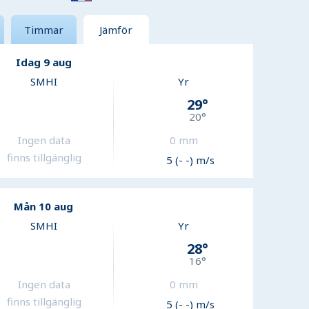
Timmar
Jämför
Idag 9 aug
SMHI
Yr
29
°
20
°
Ingen data
0
mm
finns tillgänglig
5 (- -) m/s
Mån 10 aug
SMHI
Yr
28
°
16
°
Ingen data
0
mm
finns tillgänglig
5 (- -) m/s