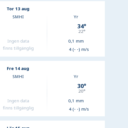
Tor 13 aug
SMHI
Yr
34
°
22
°
Ingen data
0,1
mm
finns tillgänglig
4 (- -) m/s
Fre 14 aug
SMHI
Yr
30
°
20
°
Ingen data
0,1
mm
finns tillgänglig
4 (- -) m/s