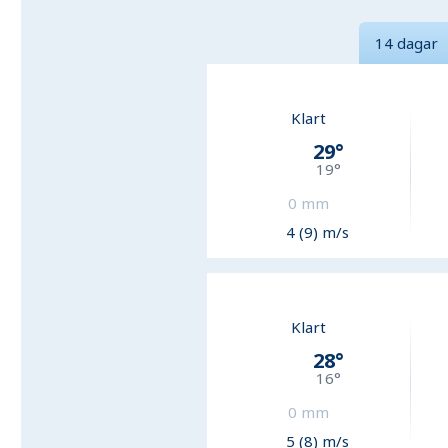
14 dagar
Klart
29
°
19
°
0
mm
4 (9) m/s
Klart
28
°
16
°
0
mm
5 (8) m/s