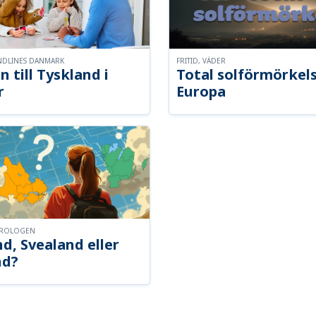
NDLINES DANMARK
FRITID, VÄDER
n till Tyskland i
Total solförmörkel
r
Europa
OROLOGEN
d, Svealand eller
nd?