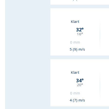
Klart
32
°
16
°
0
mm
5 (9) m/s
Klart
34
°
20
°
0
mm
4 (7) m/s