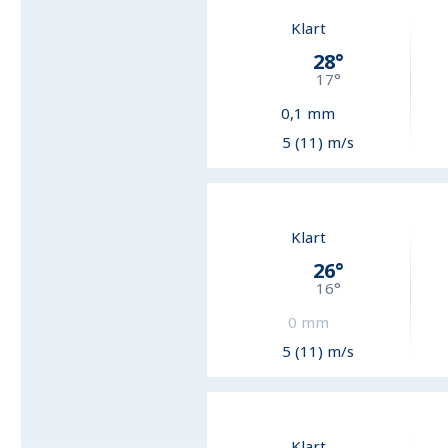
Klart
28
°
17
°
0,1
mm
5 (11) m/s
Klart
26
°
16
°
0
mm
5 (11) m/s
Klart