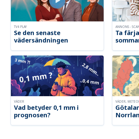
TV4 PLAY
ANNONS - SCA
Se den senaste
Ta färja
vädersändningen
somma
VÄDER
VÄDER, METE
Vad betyder 0,1 mm i
Götalan
prognosen?
Norrla