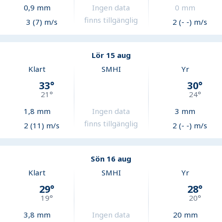
0,9
mm
Ingen data
0
mm
finns tillgänglig
3 (7) m/s
2 (- -) m/s
Lör 15 aug
Klart
SMHI
Yr
33
°
30
°
21
°
24
°
1,8
mm
Ingen data
3
mm
finns tillgänglig
2 (11) m/s
2 (- -) m/s
Sön 16 aug
Klart
SMHI
Yr
29
°
28
°
19
°
20
°
3,8
mm
Ingen data
20
mm