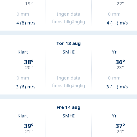
19
°
22
°
0
mm
Ingen data
0
mm
finns tillgänglig
4 (8) m/s
4 (- -) m/s
Tor 13 aug
Klart
SMHI
Yr
38
°
36
°
20
°
23
°
0
mm
Ingen data
0
mm
finns tillgänglig
3 (6) m/s
3 (- -) m/s
Fre 14 aug
Klart
SMHI
Yr
39
°
37
°
21
°
24
°