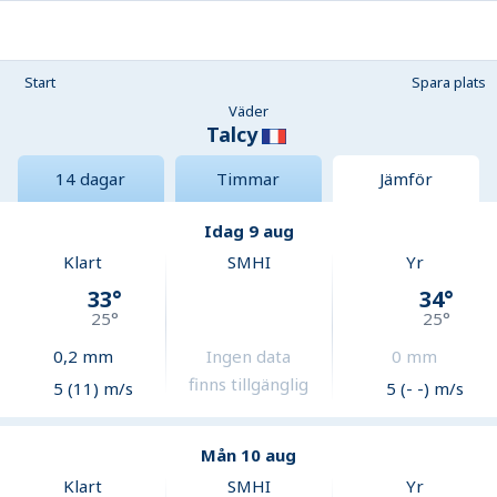
Start
Spara plats
Väder
Talcy
14 dagar
Timmar
Jämför
Idag 9 aug
Klart
SMHI
Yr
33
°
34
°
25
°
25
°
0,2
mm
Ingen data
0
mm
finns tillgänglig
5 (11) m/s
5 (- -) m/s
Mån 10 aug
Klart
SMHI
Yr