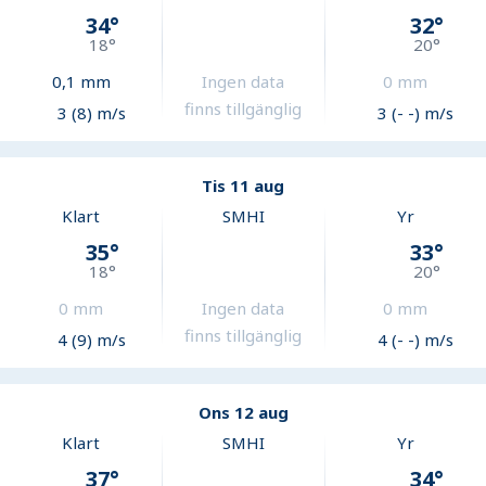
34
°
32
°
18
°
20
°
0,1
mm
Ingen data
0
mm
finns tillgänglig
3 (8) m/s
3 (- -) m/s
Tis 11 aug
Klart
SMHI
Yr
35
°
33
°
18
°
20
°
0
mm
Ingen data
0
mm
finns tillgänglig
4 (9) m/s
4 (- -) m/s
Ons 12 aug
Klart
SMHI
Yr
37
°
34
°