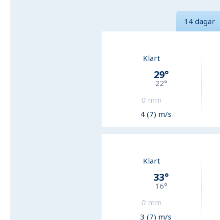
14 dagar
Klart
29
°
22
°
0
mm
4 (7) m/s
Klart
33
°
16
°
0
mm
3 (7) m/s