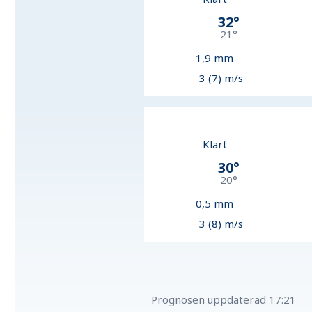
32
°
21
°
1,9
mm
3 (7) m/s
Klart
30
°
20
°
0,5
mm
3 (8) m/s
Prognosen uppdaterad
17:21