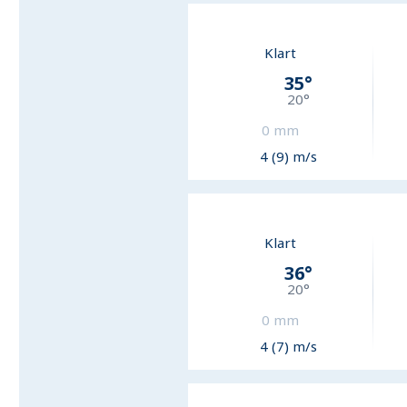
Klart
35
°
20
°
0
mm
4 (9) m/s
Klart
36
°
20
°
0
mm
4 (7) m/s