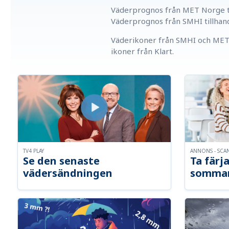
Väderprognos från MET Norge ti
Väderprognos från SMHI tillhan
Väderikoner från SMHI och MET 
ikoner från Klart.
TV4 PLAY
ANNONS - SCA
Se den senaste
Ta färja
vädersändningen
somma