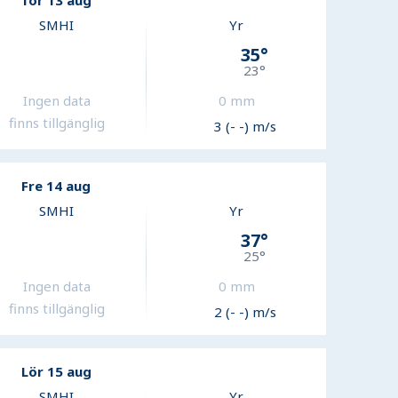
Tor 13 aug
SMHI
Yr
35
°
23
°
Ingen data
0
mm
finns tillgänglig
3 (- -) m/s
Fre 14 aug
SMHI
Yr
37
°
25
°
Ingen data
0
mm
finns tillgänglig
2 (- -) m/s
Lör 15 aug
SMHI
Yr