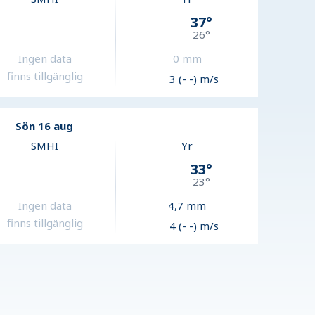
37
°
26
°
Ingen data
0
mm
finns tillgänglig
3 (- -) m/s
Sön 16 aug
SMHI
Yr
33
°
23
°
Ingen data
4,7
mm
finns tillgänglig
4 (- -) m/s