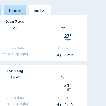
Timmar
Jämför
Idag 7 aug
SMHI
Yr
27
°
20
°
Ingen data
0
mm
finns tillgänglig
4 (- -) m/s
Lör 8 aug
SMHI
Yr
31
°
16
°
Ingen data
0
mm
finns tillgänglig
4 (- -) m/s