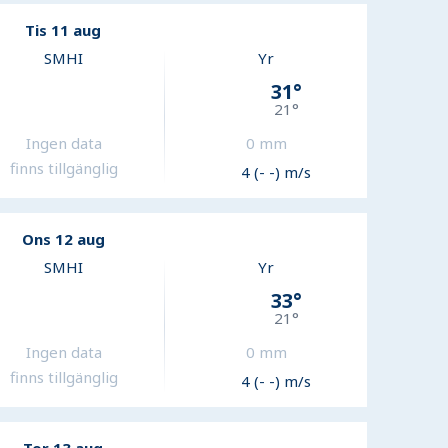
Tis 11 aug
SMHI
Yr
31
°
21
°
Ingen data
0
mm
finns tillgänglig
4 (- -) m/s
Ons 12 aug
SMHI
Yr
33
°
21
°
Ingen data
0
mm
finns tillgänglig
4 (- -) m/s