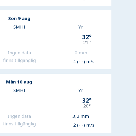
Sön 9 aug
SMHI
Yr
32
°
21
°
Ingen data
0
mm
finns tillgänglig
4 (- -) m/s
Mån 10 aug
SMHI
Yr
32
°
20
°
Ingen data
3,2
mm
finns tillgänglig
2 (- -) m/s