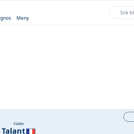
ognos
Meny
Väder
Talant