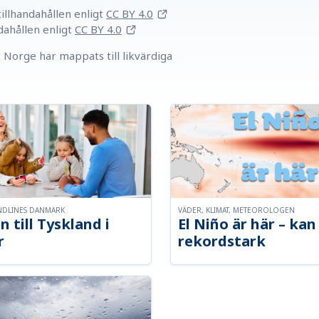
llhandahållen
enligt
CC BY 4.0
dahållen
enligt
CC BY 4.0
Norge har mappats till likvärdiga
NDLINES DANMARK
VÄDER, KLIMAT, METEOROLOGEN
n till Tyskland i
El Niño är här – kan 
r
rekordstark