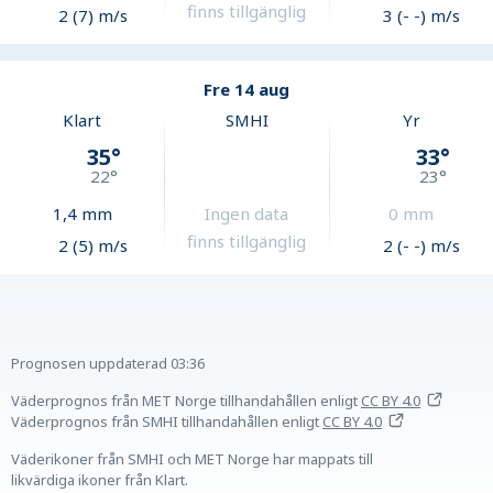
finns tillgänglig
2 (7) m/s
3 (- -) m/s
Fre 14 aug
Klart
SMHI
Yr
35
°
33
°
22
°
23
°
1,4
mm
Ingen data
0
mm
finns tillgänglig
2 (5) m/s
2 (- -) m/s
Prognosen uppdaterad
03:36
Väderprognos från MET Norge tillhandahållen
enligt
CC BY 4.0
Väderprognos från SMHI tillhandahållen
enligt
CC BY 4.0
Väderikoner från SMHI och MET Norge har mappats till
likvärdiga ikoner från Klart.