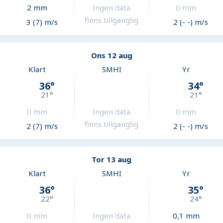
2
mm
Ingen data
0
mm
finns tillgänglig
3 (7) m/s
2 (- -) m/s
Ons 12 aug
Klart
SMHI
Yr
36
°
34
°
21
°
21
°
0
mm
Ingen data
0
mm
finns tillgänglig
2 (7) m/s
2 (- -) m/s
Tor 13 aug
Klart
SMHI
Yr
36
°
35
°
22
°
24
°
0
mm
Ingen data
0,1
mm