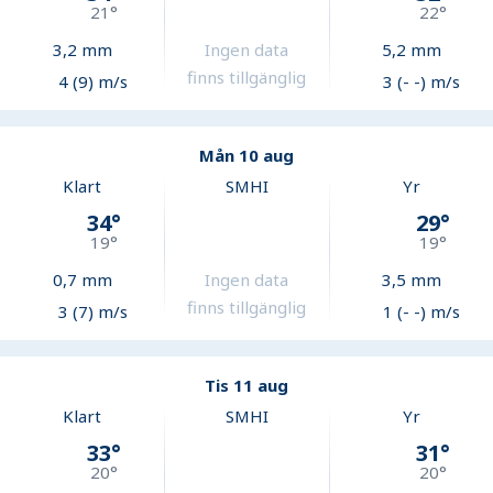
21
°
22
°
3,2
mm
Ingen data
5,2
mm
finns tillgänglig
4 (9) m/s
3 (- -) m/s
Mån 10 aug
Klart
SMHI
Yr
34
°
29
°
19
°
19
°
0,7
mm
Ingen data
3,5
mm
finns tillgänglig
3 (7) m/s
1 (- -) m/s
Tis 11 aug
Klart
SMHI
Yr
33
°
31
°
20
°
20
°