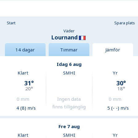
Start
Spara plats
Väder
Lournand
14 dagar
Timmar
Jämför
Idag 6 aug
Klart
SMHI
Yr
31
°
30
°
20
°
18
°
0
mm
Ingen data
0
mm
finns tillgänglig
4 (8) m/s
5 (- -) m/s
Fre 7 aug
Klart
SMHI
Yr