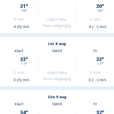
31
°
30
°
18
°
18
°
0
mm
Ingen data
0
mm
finns tillgänglig
4 (9) m/s
4 (- -) m/s
Lör 8 aug
Klart
SMHI
Yr
33
°
33
°
17
°
17
°
0
mm
Ingen data
0
mm
finns tillgänglig
3 (5) m/s
3 (- -) m/s
Sön 9 aug
Klart
SMHI
Yr
34
°
32
°