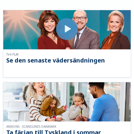
TV4 PLAY
Se den senaste vädersändningen
ANNONS - SCANDLINES DANMARK
Ta färjan till Tyskland i sommar