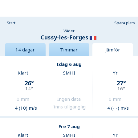
Start
Spara plats
Väder
Cussy-les-Forges
14 dagar
Timmar
Jämför
Idag 6 aug
Klart
SMHI
Yr
26
°
27
°
14
°
16
°
0
mm
Ingen data
0
mm
finns tillgänglig
4 (10) m/s
4 (- -) m/s
Fre 7 aug
Klart
SMHI
Yr