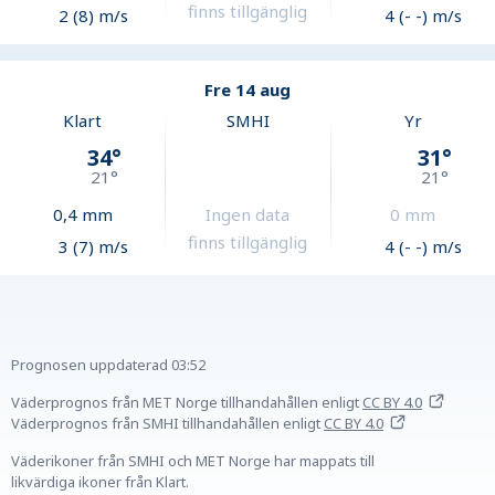
finns tillgänglig
2 (8) m/s
4 (- -) m/s
Fre 14 aug
Klart
SMHI
Yr
34
°
31
°
21
°
21
°
0,4
mm
Ingen data
0
mm
finns tillgänglig
3 (7) m/s
4 (- -) m/s
Prognosen uppdaterad
03:52
Väderprognos från MET Norge tillhandahållen
enligt
CC BY 4.0
Väderprognos från SMHI tillhandahållen
enligt
CC BY 4.0
Väderikoner från SMHI och MET Norge har mappats till
likvärdiga ikoner från Klart.