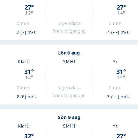
27
°
27
°
12
°
14
°
0
mm
Ingen data
0
mm
finns tillgänglig
3 (7) m/s
4 (- -) m/s
Lör 8 aug
Klart
SMHI
Yr
31
°
31
°
12
°
14
°
0
mm
Ingen data
0
mm
finns tillgänglig
2 (6) m/s
3 (- -) m/s
Sön 9 aug
Klart
SMHI
Yr
32
°
27
°