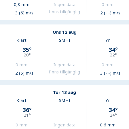
0,8
mm
Ingen data
0
mm
finns tillgänglig
3 (6) m/s
2 (- -) m/s
Ons 12 aug
Klart
SMHI
Yr
35
°
34
°
20
°
22
°
0
mm
Ingen data
0
mm
finns tillgänglig
2 (5) m/s
3 (- -) m/s
Tor 13 aug
Klart
SMHI
Yr
36
°
34
°
21
°
24
°
0
mm
Ingen data
0,6
mm