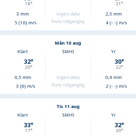
18
°
21
°
3
mm
Ingen data
2,5
mm
finns tillgänglig
5 (10) m/s
4 (- -) m/s
Mån 10 aug
Klart
SMHI
Yr
32
°
30
°
20
°
22
°
0,5
mm
Ingen data
0,4
mm
finns tillgänglig
3 (6) m/s
2 (- -) m/s
Tis 11 aug
Klart
SMHI
Yr
33
°
32
°
17
°
20
°