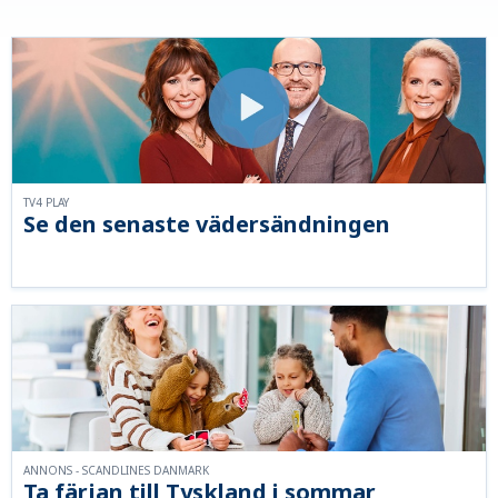
TV4 PLAY
Se den senaste vädersändningen
ANNONS - SCANDLINES DANMARK
Ta färjan till Tyskland i sommar