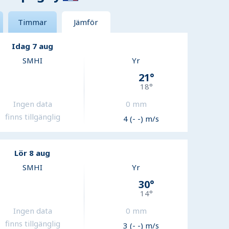
Timmar
Jämför
Idag 7 aug
SMHI
Yr
21
°
18
°
Ingen data
0
mm
finns tillgänglig
4 (- -) m/s
Lör 8 aug
SMHI
Yr
30
°
14
°
Ingen data
0
mm
finns tillgänglig
3 (- -) m/s