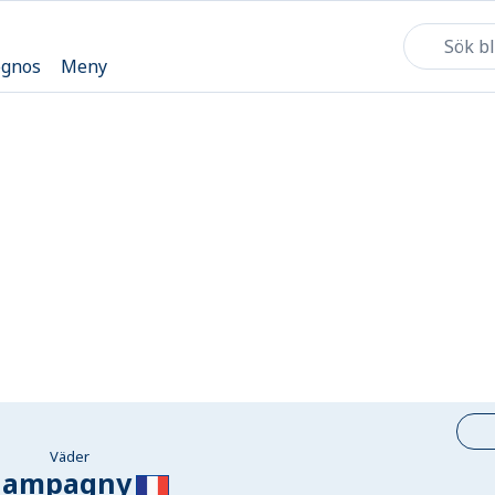
ognos
Meny
Väder
hampagny