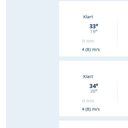
Klart
33
°
19
°
0
mm
4 (8) m/s
Klart
34
°
20
°
0
mm
4 (8) m/s