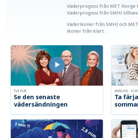
Väderprognos från MET Norge ti
Väderprognos från SMHI tillhan
Väderikoner från SMHI och MET 
ikoner från Klart.
TV4 PLAY
ANNONS - SCA
Se den senaste
Ta färja
vädersändningen
somma