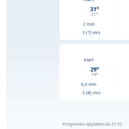
31
°
21
°
2
mm
3 (7) m/s
Klart
29
°
19
°
0,5
mm
3 (8) m/s
Prognosen uppdaterad
21:52