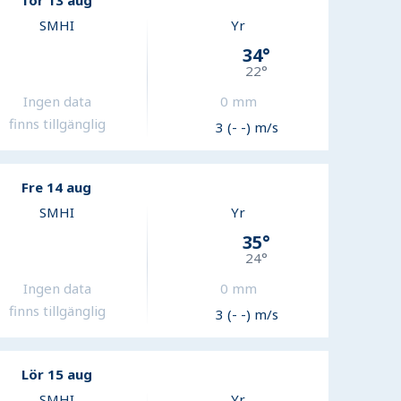
Tor 13 aug
SMHI
Yr
34
°
22
°
Ingen data
0
mm
finns tillgänglig
3 (- -) m/s
Fre 14 aug
SMHI
Yr
35
°
24
°
Ingen data
0
mm
finns tillgänglig
3 (- -) m/s
Lör 15 aug
SMHI
Yr