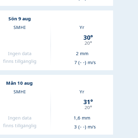
Sön 9 aug
SMHI
Yr
30
°
20
°
Ingen data
2
mm
finns tillgänglig
7 (- -) m/s
Mån 10 aug
SMHI
Yr
31
°
20
°
Ingen data
1,6
mm
finns tillgänglig
3 (- -) m/s