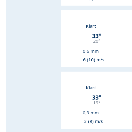
Klart
33
°
20
°
0,6
mm
6 (10) m/s
Klart
33
°
19
°
0,9
mm
3 (9) m/s