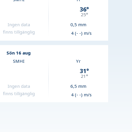
36
°
25
°
Ingen data
0,5
mm
finns tillgänglig
4 (- -) m/s
Sön 16 aug
SMHI
Yr
31
°
21
°
Ingen data
6,5
mm
finns tillgänglig
4 (- -) m/s