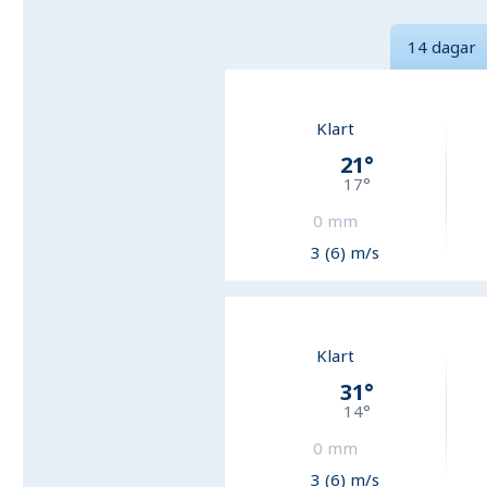
14 dagar
Klart
21
°
17
°
0
mm
3 (6) m/s
Klart
31
°
14
°
0
mm
3 (6) m/s