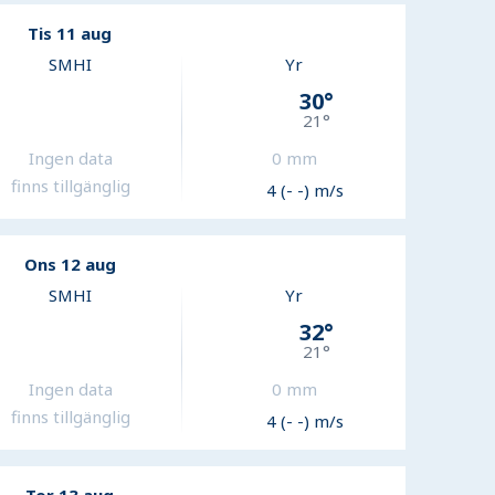
Tis 11 aug
SMHI
Yr
30
°
21
°
Ingen data
0
mm
finns tillgänglig
4 (- -) m/s
Ons 12 aug
SMHI
Yr
32
°
21
°
Ingen data
0
mm
finns tillgänglig
4 (- -) m/s