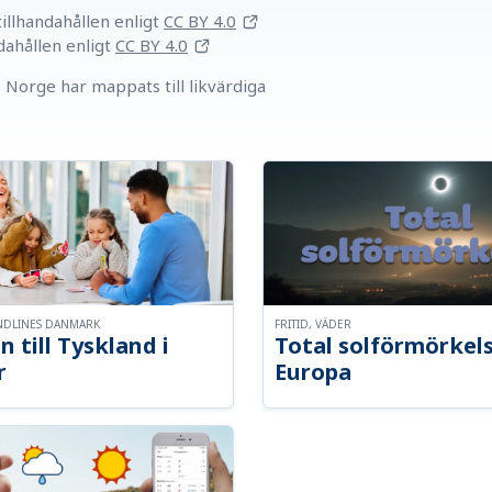
llhandahållen
enligt
CC BY 4.0
dahållen
enligt
CC BY 4.0
Norge har mappats till likvärdiga
NDLINES DANMARK
FRITID, VÄDER
n till Tyskland i
Total solförmörkel
r
Europa