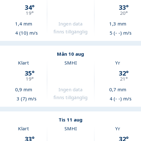
34
°
33
°
19
°
20
°
1,4
mm
Ingen data
1,3
mm
finns tillgänglig
4 (10) m/s
5 (- -) m/s
Mån 10 aug
Klart
SMHI
Yr
35
°
32
°
19
°
21
°
0,9
mm
Ingen data
0,7
mm
finns tillgänglig
3 (7) m/s
4 (- -) m/s
Tis 11 aug
Klart
SMHI
Yr
33
°
32
°