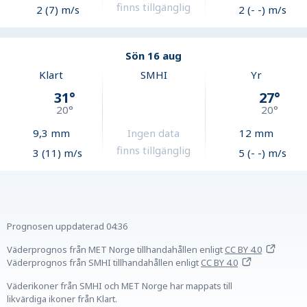
finns tillgänglig
2 (7) m/s
2 (- -) m/s
Sön 16 aug
Klart
SMHI
Yr
31
°
27
°
20
°
20
°
9,3
mm
Ingen data
12
mm
finns tillgänglig
3 (11) m/s
5 (- -) m/s
Prognosen uppdaterad
04:36
Väderprognos från MET Norge tillhandahållen
enligt
CC BY 4.0
Väderprognos från SMHI tillhandahållen
enligt
CC BY 4.0
Väderikoner från SMHI och MET Norge har mappats till
likvärdiga ikoner från Klart.