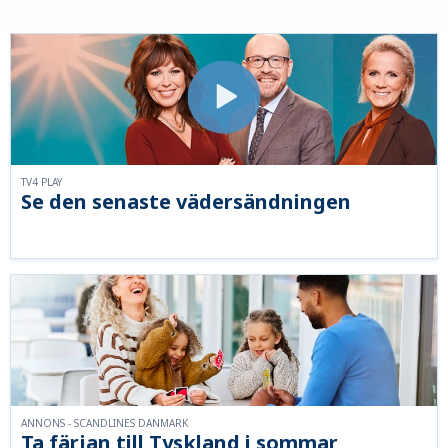
TV4 PLAY
Se den senaste vädersändningen
ANNONS - SCANDLINES DANMARK
Ta färjan till Tyskland i sommar