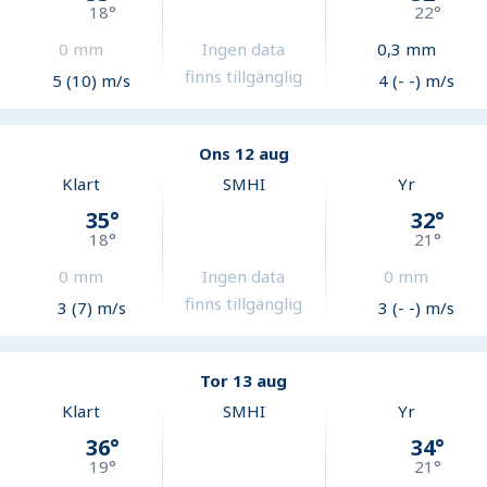
18
°
22
°
0
mm
Ingen data
0,3
mm
finns tillgänglig
5 (10) m/s
4 (- -) m/s
Ons 12 aug
Klart
SMHI
Yr
35
°
32
°
18
°
21
°
0
mm
Ingen data
0
mm
finns tillgänglig
3 (7) m/s
3 (- -) m/s
Tor 13 aug
Klart
SMHI
Yr
36
°
34
°
19
°
21
°