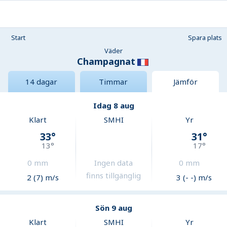
Start
Spara plats
Väder
Champagnat
14 dagar
Timmar
Jämför
Idag 8 aug
Klart
SMHI
Yr
33
°
31
°
13
°
17
°
0
mm
Ingen data
0
mm
finns tillgänglig
2 (7) m/s
3 (- -) m/s
Sön 9 aug
Klart
SMHI
Yr