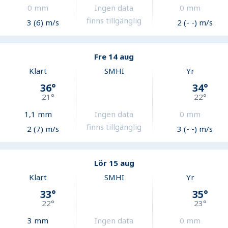
0
mm
Ingen data
0
mm
finns tillgänglig
3 (6) m/s
2 (- -) m/s
Fre 14 aug
Klart
SMHI
Yr
36
°
34
°
21
°
22
°
1,1
mm
Ingen data
0
mm
finns tillgänglig
2 (7) m/s
3 (- -) m/s
Lör 15 aug
Klart
SMHI
Yr
33
°
35
°
22
°
23
°
3
mm
Ingen data
0
mm