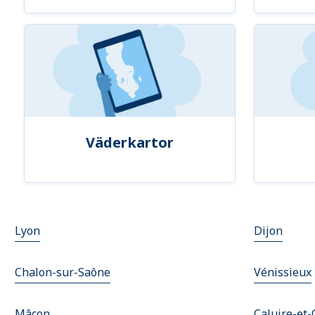
Väderkartor
Lyon
Dijon
Chalon-sur-Saône
Vénissieux
Mâcon
Caluire-et-