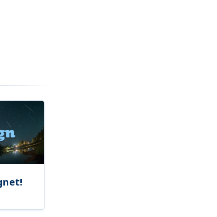
gnet!