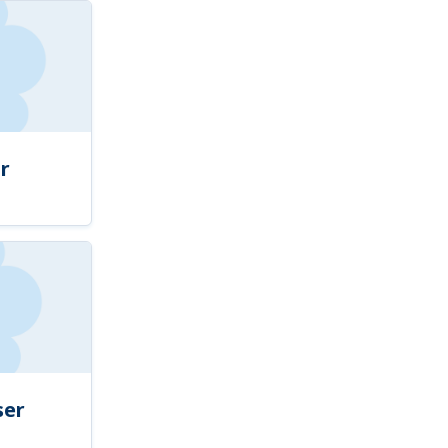
r
ser