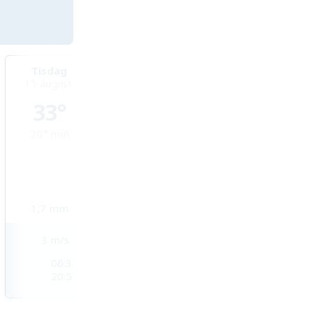
Tisdag
Onsdag
Torsdag
11 augusti
12 augusti
13 augusti
33°
36°
37°
20°
min
21°
min
22°
min
1,7
mm
0,2
mm
0
mm
3
m/s
2
m/s
2
m/s
06:33
06:34
06:35
20:57
20:56
20:54