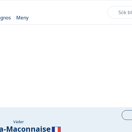
ognos
Meny
Väder
la-Maconnaise