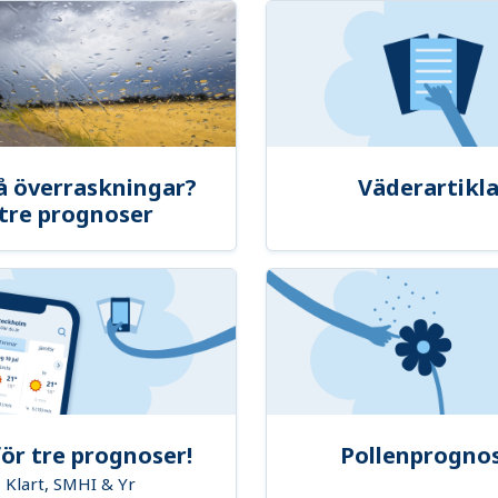
å överraskningar?
Väderartikla
tre prognoser
ör tre prognoser!
Pollenprogno
Klart, SMHI & Yr