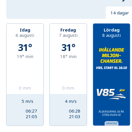
14 dagar
Idag
Fredag
Lördag
6 augusti
7 augusti
8 augusti
31°
31°
19°
min
18°
min
0
mm
0
mm
5
m/s
4
m/s
06:27
06:28
21:05
21:03