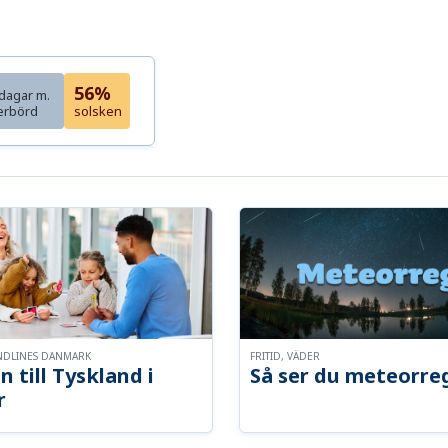
56%
dagar m.
erbörd
solsken
NDLINES DANMARK
FRITID, VÄDER
n till Tyskland i
Så ser du meteorre
r