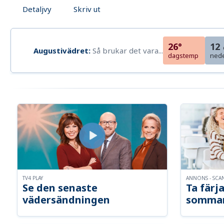
Detaljvy
Skriv ut
26°
12
Augustivädret:
Så brukar det vara...
dagstemp
ned
TV4 PLAY
ANNONS - SCA
Se den senaste
Ta färja
vädersändningen
somma