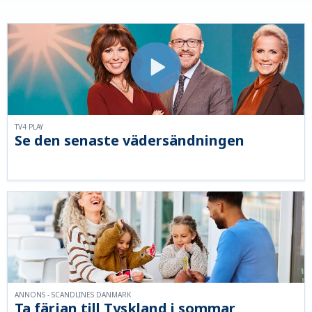
TV4 PLAY
Se den senaste vädersändningen
ANNONS - SCANDLINES DANMARK
Ta färjan till Tyskland i sommar