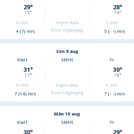
29
°
28
°
13
°
14
°
0
mm
Ingen data
0
mm
finns tillgänglig
4 (7) m/s
5 (- -) m/s
Sön 9 aug
Klart
SMHI
Yr
31
°
30
°
17
°
18
°
0
mm
Ingen data
0
mm
finns tillgänglig
7 (14) m/s
7 (- -) m/s
Mån 10 aug
Klart
SMHI
Yr
30
°
29
°