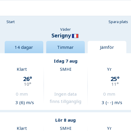
Start
Spara plats
Väder
Serigny
14 dagar
Timmar
Jämför
Idag 7 aug
Klart
SMHI
Yr
26
°
25
°
10
°
11
°
0
mm
Ingen data
0
mm
finns tillgänglig
3 (6) m/s
3 (- -) m/s
Lör 8 aug
Klart
SMHI
Yr