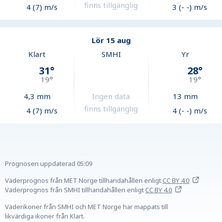
finns tillgänglig
4 (7) m/s
3 (- -) m/s
Lör 15 aug
Klart
SMHI
Yr
31
°
28
°
19
°
19
°
4,3
mm
Ingen data
13
mm
finns tillgänglig
4 (7) m/s
4 (- -) m/s
Prognosen uppdaterad
05:09
Väderprognos från MET Norge tillhandahållen
enligt
CC BY 4.0
Väderprognos från SMHI tillhandahållen
enligt
CC BY 4.0
Väderikoner från SMHI och MET Norge har mappats till
likvärdiga ikoner från Klart.