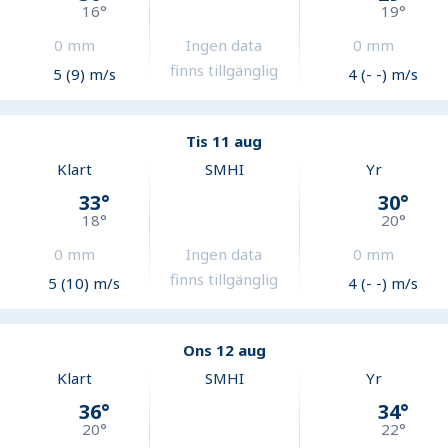
16
°
19
°
0
mm
Ingen data
0
mm
finns tillgänglig
5 (9) m/s
4 (- -) m/s
Tis 11 aug
Klart
SMHI
Yr
33
°
30
°
18
°
20
°
0
mm
Ingen data
0
mm
finns tillgänglig
5 (10) m/s
4 (- -) m/s
Ons 12 aug
Klart
SMHI
Yr
36
°
34
°
20
°
22
°