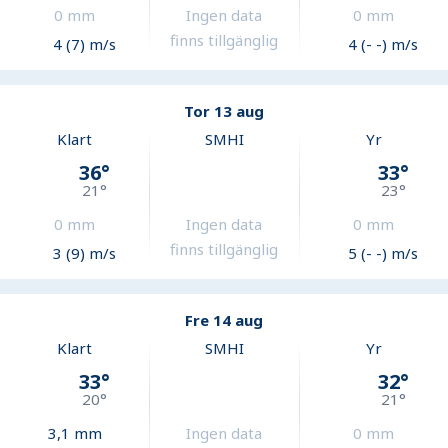
0
mm
Ingen data
0
mm
finns tillgänglig
4 (7) m/s
4 (- -) m/s
Tor 13 aug
Klart
SMHI
Yr
36
°
33
°
21
°
23
°
0
mm
Ingen data
0
mm
finns tillgänglig
3 (9) m/s
5 (- -) m/s
Fre 14 aug
Klart
SMHI
Yr
33
°
32
°
20
°
21
°
3,1
mm
Ingen data
0
mm