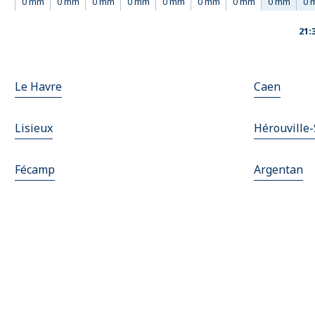
0 mm
0 mm
0 mm
0 mm
0 mm
0 mm
0 mm
0 mm
0 
21:
Le Havre
Caen
Lisieux
Hérouville-
Fécamp
Argentan