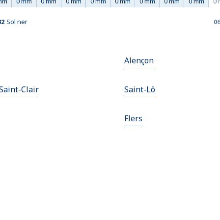
mm
0 mm
0 mm
0 mm
0 mm
0 mm
0 mm
0 mm
0 mm
0
32
Sol ner
06
Alençon
Saint-Clair
Saint-Lô
Flers