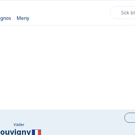
ognos
Meny
Väder
Louvigny