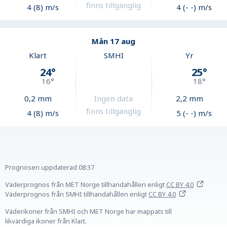
finns tillgänglig
4 (8) m/s
4 (- -) m/s
Mån 17 aug
Klart
SMHI
Yr
24
°
25
°
16
°
18
°
0,2
mm
Ingen data
2,2
mm
finns tillgänglig
4 (8) m/s
5 (- -) m/s
Prognosen uppdaterad
08:37
Väderprognos från MET Norge tillhandahållen
enligt
CC BY 4.0
Väderprognos från SMHI tillhandahållen
enligt
CC BY 4.0
Väderikoner från SMHI och MET Norge har mappats till
likvärdiga ikoner från Klart.