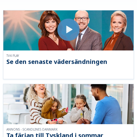
TV4 PLAY
Se den senaste vädersändningen
ANNONS - SCANDLINES DANMARK
Ta färjan till Tyskland i sommar