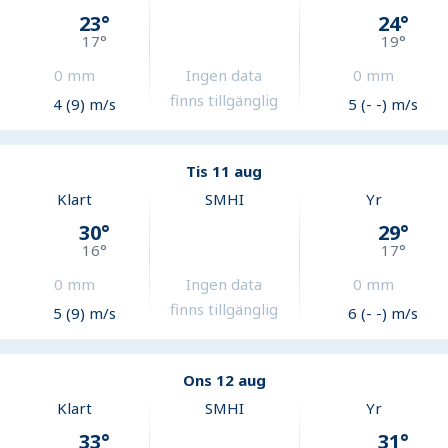
23
°
24
°
17
°
19
°
0
mm
Ingen data
0
mm
finns tillgänglig
4 (9) m/s
5 (- -) m/s
Tis 11 aug
Klart
SMHI
Yr
30
°
29
°
16
°
17
°
0
mm
Ingen data
0
mm
finns tillgänglig
5 (9) m/s
6 (- -) m/s
Ons 12 aug
Klart
SMHI
Yr
33
°
31
°