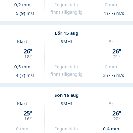
0,2
mm
Ingen data
0
mm
finns tillgänglig
5 (9) m/s
4 (- -) m/s
Lör 15 aug
Klart
SMHI
Yr
26
°
26
°
18
°
21
°
0,5
mm
Ingen data
0
mm
finns tillgänglig
4 (7) m/s
3 (- -) m/s
Sön 16 aug
Klart
SMHI
Yr
25
°
26
°
16
°
20
°
0
mm
Ingen data
0,4
mm