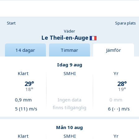
Start
Spara plats
Väder
Le Theil-en-Auge
14 dagar
Timmar
Jämför
Idag 9 aug
Klart
SMHI
Yr
29
°
28
°
18
°
19
°
0,9
mm
Ingen data
0
mm
finns tillgänglig
5 (11) m/s
6 (- -) m/s
Mån 10 aug
Klart
SMHI
Yr