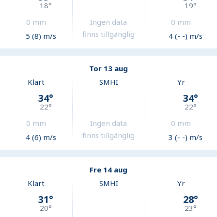
18
°
19
°
0
mm
Ingen data
0
mm
finns tillgänglig
5 (8) m/s
4 (- -) m/s
Tor 13 aug
Klart
SMHI
Yr
34
°
34
°
22
°
22
°
0
mm
Ingen data
0
mm
finns tillgänglig
4 (6) m/s
3 (- -) m/s
Fre 14 aug
Klart
SMHI
Yr
31
°
28
°
20
°
23
°