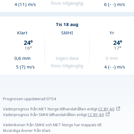
finns tillgänglig
4 (11) m/s
6 (- -) m/s
Tis 18 aug
Klart
SMHI
Yr
24
°
24
°
16
°
17
°
0,6
mm
Ingen data
0
mm
finns tillgänglig
5 (7) m/s
4 (- -) m/s
Prognosen uppdaterad
07:54
Väderprognos från MET Norge tillhandahållen
enligt
CC BY 4.0
Väderprognos från SMHI tillhandahållen
enligt
CC BY 4.0
Väderikoner från SMHI och MET Norge har mappats till
likvärdiga ikoner från Klart.