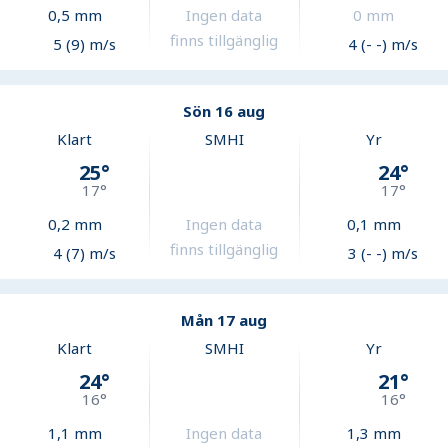
0,5
mm
Ingen data
0
mm
finns tillgänglig
5 (9) m/s
4 (- -) m/s
Sön 16 aug
Klart
SMHI
Yr
25
°
24
°
17
°
17
°
0,2
mm
Ingen data
0,1
mm
finns tillgänglig
4 (7) m/s
3 (- -) m/s
Mån 17 aug
Klart
SMHI
Yr
24
°
21
°
16
°
16
°
1,1
mm
Ingen data
1,3
mm