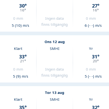
30
°
27
°
16
°
16
°
0
mm
Ingen data
0
mm
finns tillgänglig
5 (10) m/s
6 (- -) m/s
Ons 12 aug
Klart
SMHI
Yr
33
°
31
°
21
°
20
°
0
mm
Ingen data
0
mm
finns tillgänglig
5 (9) m/s
5 (- -) m/s
Tor 13 aug
Klart
SMHI
Yr
35
°
32
°