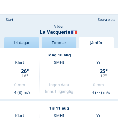
Start
Spara plats
Väder
La Vacquerie
14 dagar
Timmar
Jämför
Idag 10 aug
Klart
SMHI
Yr
26
°
25
°
16
°
17
°
0
mm
Ingen data
0
mm
finns tillgänglig
4 (8) m/s
4 (- -) m/s
Tis 11 aug
Klart
SMHI
Yr