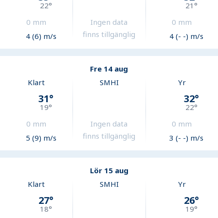
22
°
21
°
0
mm
Ingen data
0
mm
finns tillgänglig
4 (6) m/s
4 (- -) m/s
Fre 14 aug
Klart
SMHI
Yr
31
°
32
°
19
°
22
°
0
mm
Ingen data
0
mm
finns tillgänglig
5 (9) m/s
3 (- -) m/s
Lör 15 aug
Klart
SMHI
Yr
27
°
26
°
18
°
19
°