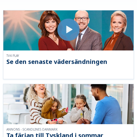
TV4 PLAY
Se den senaste vädersändningen
ANNONS - SCANDLINES DANMARK
Ta färjan till Tyskland i sommar