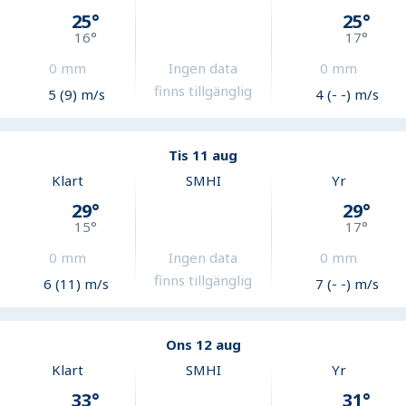
25
°
25
°
16
°
17
°
0
mm
Ingen data
0
mm
finns tillgänglig
5 (9) m/s
4 (- -) m/s
Tis 11 aug
Klart
SMHI
Yr
29
°
29
°
15
°
17
°
0
mm
Ingen data
0
mm
finns tillgänglig
6 (11) m/s
7 (- -) m/s
Ons 12 aug
Klart
SMHI
Yr
33
°
31
°