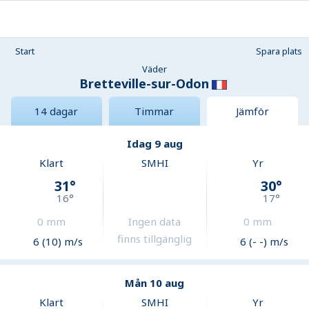
Start
Spara plats
Väder
Bretteville-sur-Odon
14 dagar
Timmar
Jämför
Idag 9 aug
Klart
SMHI
Yr
31
°
30
°
16
°
17
°
0
mm
Ingen data
0
mm
finns tillgänglig
6 (10) m/s
6 (- -) m/s
Mån 10 aug
Klart
SMHI
Yr