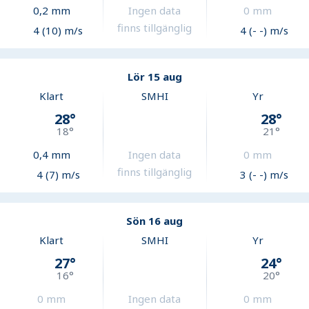
0,2
mm
Ingen data
0
mm
finns tillgänglig
4 (10) m/s
4 (- -) m/s
Lör 15 aug
Klart
SMHI
Yr
28
°
28
°
18
°
21
°
0,4
mm
Ingen data
0
mm
finns tillgänglig
4 (7) m/s
3 (- -) m/s
Sön 16 aug
Klart
SMHI
Yr
27
°
24
°
16
°
20
°
0
mm
Ingen data
0
mm