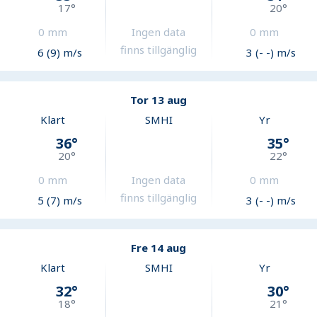
17
°
20
°
0
mm
Ingen data
0
mm
finns tillgänglig
6 (9) m/s
3 (- -) m/s
Tor 13 aug
Klart
SMHI
Yr
36
°
35
°
20
°
22
°
0
mm
Ingen data
0
mm
finns tillgänglig
5 (7) m/s
3 (- -) m/s
Fre 14 aug
Klart
SMHI
Yr
32
°
30
°
18
°
21
°