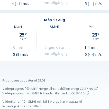
finns tillgänglig
4 (11) m/s
5 (- -) m/s
Mån 17 aug
Klart
SMHI
Yr
25
°
23
°
16
°
19
°
0
mm
Ingen data
1,4
mm
finns tillgänglig
5 (9) m/s
5 (- -) m/s
Prognosen uppdaterad
05:08
Väderprognos från MET Norge tillhandahållen
enligt
CC BY 4.0
Väderprognos från SMHI tillhandahållen
enligt
CC BY 4.0
Väderikoner från SMHI och MET Norge har mappats till
likvärdiga ikoner från Klart.