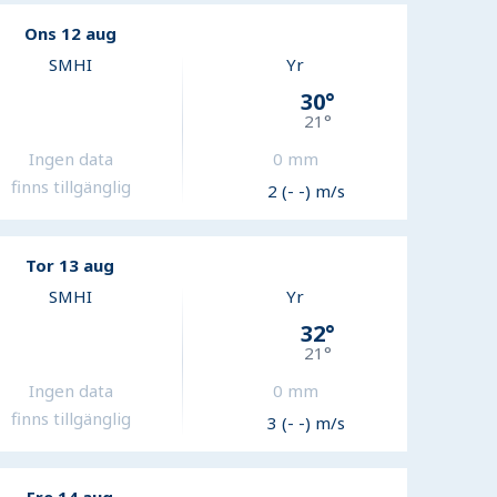
Ons 12 aug
SMHI
Yr
30
°
21
°
Ingen data
0
mm
finns tillgänglig
2 (- -) m/s
Tor 13 aug
SMHI
Yr
32
°
21
°
Ingen data
0
mm
finns tillgänglig
3 (- -) m/s