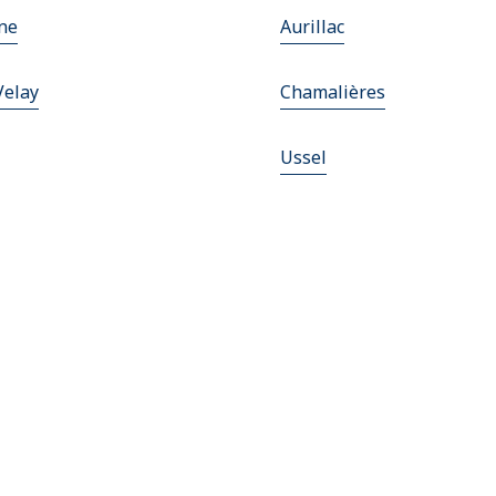
nne
Aurillac
Velay
Chamalières
Ussel