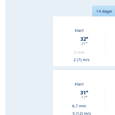
14 dagar
Klart
32
°
21
°
0
mm
2 (7) m/s
Klart
31
°
17
°
6,7
mm
5 (12) m/s