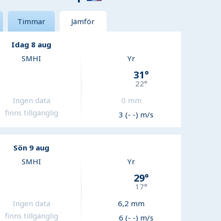
Timmar
Jämför
Idag 8 aug
SMHI
Yr
31
°
22
°
Ingen data
0
mm
finns tillgänglig
3 (- -) m/s
Sön 9 aug
SMHI
Yr
29
°
17
°
Ingen data
6,2
mm
finns tillgänglig
6 (- -) m/s