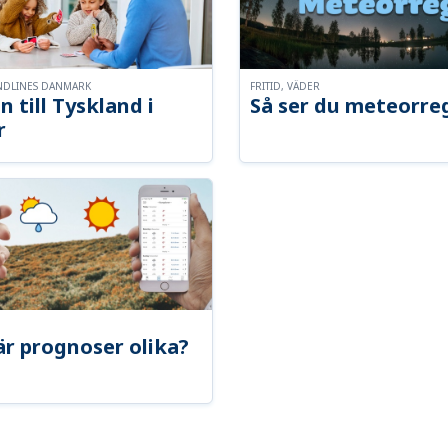
NDLINES DANMARK
FRITID, VÄDER
n till Tyskland i
Så ser du meteorre
r
är prognoser olika?