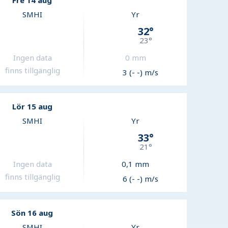
Fre 14 aug
SMHI
Yr
32
°
23
°
Ingen data
0
mm
finns tillgänglig
3 (- -) m/s
Lör 15 aug
SMHI
Yr
33
°
21
°
Ingen data
0,1
mm
finns tillgänglig
6 (- -) m/s
Sön 16 aug
SMHI
Yr