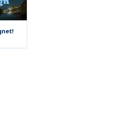
gnet!