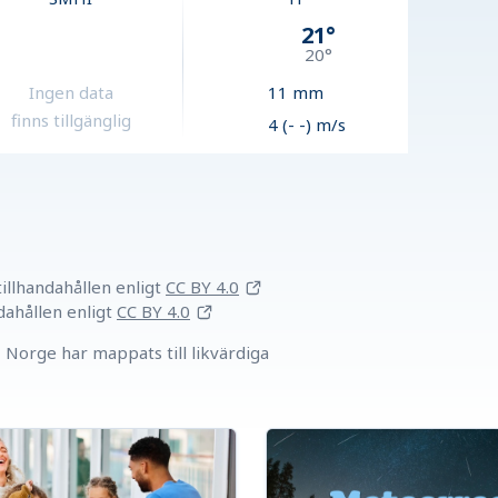
21
°
20
°
Ingen data
11
mm
finns tillgänglig
4 (- -) m/s
llhandahållen
enligt
CC BY 4.0
dahållen
enligt
CC BY 4.0
Norge har mappats till likvärdiga