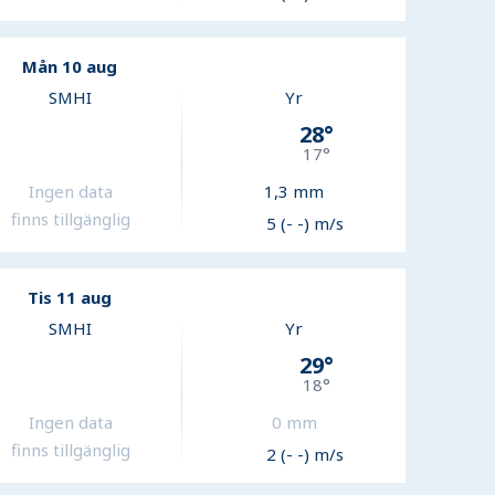
Mån 10 aug
SMHI
Yr
28
°
17
°
Ingen data
1,3
mm
finns tillgänglig
5 (- -) m/s
Tis 11 aug
SMHI
Yr
29
°
18
°
Ingen data
0
mm
finns tillgänglig
2 (- -) m/s