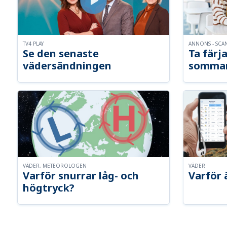
TV4 PLAY
ANNONS - SCA
Se den senaste
Ta färja
vädersändningen
somma
VÄDER, METEOROLOGEN
VÄDER
Varför snurrar låg- och
Varför 
högtryck?