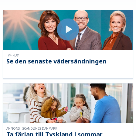
TV4 PLAY
Se den senaste vädersändningen
ANNONS - SCANDLINES DANMARK
Ta färjan till Tyskland i sommar