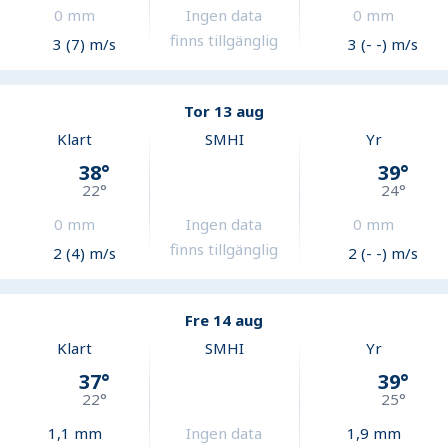
0
mm
Ingen data
0
mm
finns tillgänglig
3 (7) m/s
3 (- -) m/s
Tor 13 aug
Klart
SMHI
Yr
38
°
39
°
22
°
24
°
0
mm
Ingen data
0
mm
finns tillgänglig
2 (4) m/s
2 (- -) m/s
Fre 14 aug
Klart
SMHI
Yr
37
°
39
°
22
°
25
°
1,1
mm
Ingen data
1,9
mm