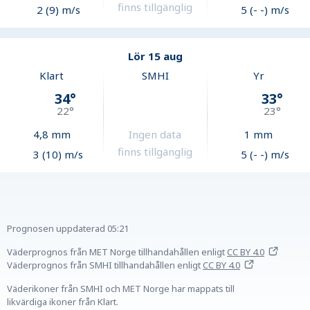
finns tillgänglig
2 (9) m/s
5 (- -) m/s
Lör 15 aug
Klart
SMHI
Yr
34
°
33
°
22
°
23
°
4,8
mm
Ingen data
1
mm
finns tillgänglig
3 (10) m/s
5 (- -) m/s
Prognosen uppdaterad
05:21
Väderprognos från MET Norge tillhandahållen
enligt
CC BY 4.0
Väderprognos från SMHI tillhandahållen
enligt
CC BY 4.0
Väderikoner från SMHI och MET Norge har mappats till
likvärdiga ikoner från Klart.