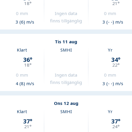
18
°
21
°
0
mm
Ingen data
0
mm
finns tillgänglig
3 (6) m/s
3 (- -) m/s
Tis 11 aug
Klart
SMHI
Yr
36
°
34
°
18
°
22
°
0
mm
Ingen data
0
mm
finns tillgänglig
4 (8) m/s
3 (- -) m/s
Ons 12 aug
Klart
SMHI
Yr
37
°
37
°
21
°
24
°