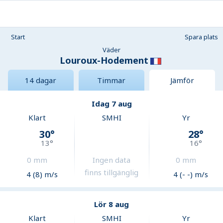
Start
Spara plats
Väder
Louroux-Hodement
14 dagar
Timmar
Jämför
Idag 7 aug
Klart
SMHI
Yr
30
°
28
°
13
°
16
°
0
mm
Ingen data
0
mm
finns tillgänglig
4 (8) m/s
4 (- -) m/s
Lör 8 aug
Klart
SMHI
Yr