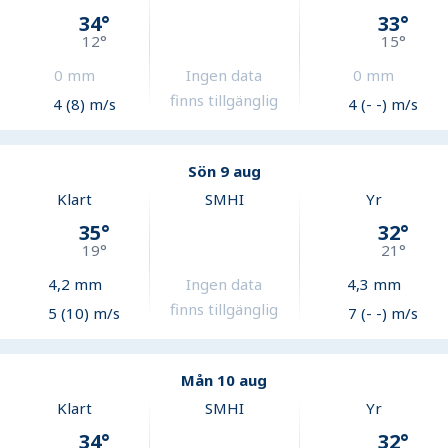
34
°
33
°
12
°
15
°
0
mm
Ingen data
0
mm
finns tillgänglig
4 (8) m/s
4 (- -) m/s
Sön 9 aug
Klart
SMHI
Yr
35
°
32
°
19
°
21
°
4,2
mm
Ingen data
4,3
mm
finns tillgänglig
5 (10) m/s
7 (- -) m/s
Mån 10 aug
Klart
SMHI
Yr
34
°
32
°