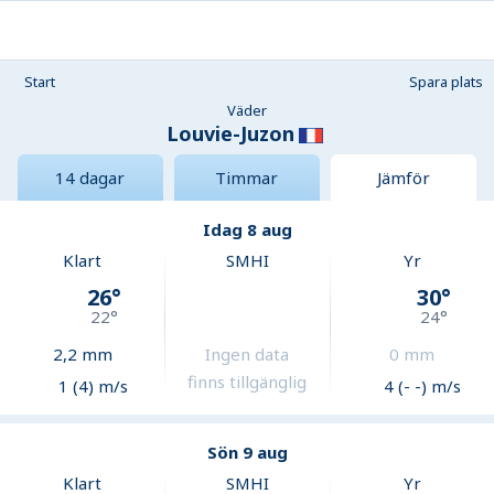
Start
Spara plats
Väder
Louvie-Juzon
14 dagar
Timmar
Jämför
Idag 8 aug
Klart
SMHI
Yr
26
°
30
°
22
°
24
°
2,2
mm
Ingen data
0
mm
finns tillgänglig
1 (4) m/s
4 (- -) m/s
Sön 9 aug
Klart
SMHI
Yr