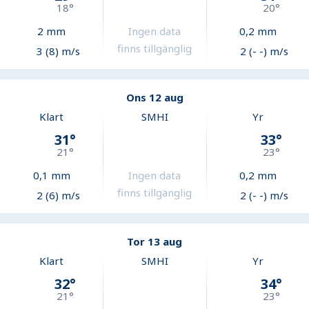
18
°
20
°
2
mm
Ingen data
0,2
mm
finns tillgänglig
3 (8) m/s
2 (- -) m/s
Ons 12 aug
Klart
SMHI
Yr
31
°
33
°
21
°
23
°
0,1
mm
Ingen data
0,2
mm
finns tillgänglig
2 (6) m/s
2 (- -) m/s
Tor 13 aug
Klart
SMHI
Yr
32
°
34
°
21
°
23
°