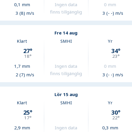
0,1
mm
Ingen data
0
mm
finns tillgänglig
3 (8) m/s
3 (- -) m/s
Fre 14 aug
Klart
SMHI
Yr
27
°
34
°
18
°
23
°
1,7
mm
Ingen data
0
mm
finns tillgänglig
2 (7) m/s
3 (- -) m/s
Lör 15 aug
Klart
SMHI
Yr
25
°
30
°
17
°
22
°
2,9
mm
Ingen data
0,3
mm