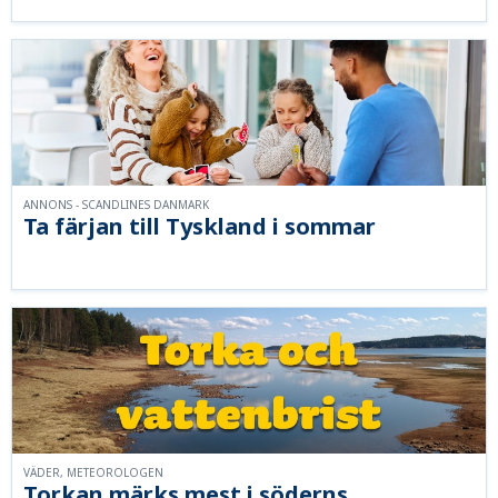
ANNONS - SCANDLINES DANMARK
Ta färjan till Tyskland i sommar
VÄDER, METEOROLOGEN
Torkan märks mest i söderns