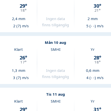
29
°
30
°
18
°
21
°
2,4
mm
Ingen data
2
mm
finns tillgänglig
2 (7) m/s
5 (- -) m/s
Mån 10 aug
Klart
SMHI
Yr
26
°
28
°
17
°
18
°
1,3
mm
Ingen data
0,6
mm
finns tillgänglig
3 (7) m/s
4 (- -) m/s
Tis 11 aug
Klart
SMHI
Yr
29
°
31
°